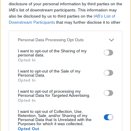
o
disclosure of your personal information by third parties on the
r
IAB’s list of downstream participants. This information may
:
also be disclosed by us to third parties on the
IAB’s List of
Downstream Participants
that may further disclose it to other
third parties.
Personal Data Processing Opt Outs
I want to opt-out of the Sharing of my
personal data.
Opted In
I want to opt-out of the Sale of my
Postup
Personal Data.
Opted In
Najskôr si vyšľahajte vajcia s oboma cukrami,
I want to opt-out of processing my
potom postupne pridávajte roztopené maslo.
Personal Data for Targeted Advertising.
Opted In
Preosejte múku a pridajte k nej prášok do pečiva.
Vaječnú zmes zmiešajte s mliekom a prelejte do
I want to opt-out of Collection, Use,
Retention, Sale, and/or Sharing of my
misky s múkou.
Personal Data that Is Unrelated with the
Nádobu v multivariči potrite olejom, vylejte do nej
Purposes for which it was collected.
Opted Out
cesto a na vrch poukladajte slivky nakrájané na