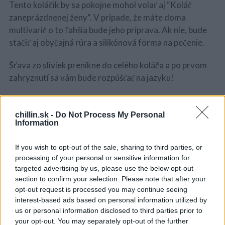
Tento koláčik by sa pokojne mohol volať aj “Koláč
zaneprázdnenej ženy”. V prípade, že máte doma
multivarič o to ľahšia bude jeho príprava. Ak nie, bude
stačiť aj obyčajná rúra a silikónová forma na pečenie.
Šťava zo sliviek prenikne do celého koláča a po prvom
zahryznutí sa vám bude rozpúšťať na jazyku!
Ingrediencie
chillin.sk -
Do Not Process My Personal
320g polohrubej múky
Information
220 g cukru
100 g masla
If you wish to opt-out of the sale, sharing to third parties, or
S
processing of your personal or sensitive information for
1 ČL vanilkového cukru
e
targeted advertising by us, please use the below opt-out
2 vajcia
a
section to confirm your selection. Please note that after your
100 ml mlieka
r
opt-out request is processed you may continue seeing
c
1 ČL prášku do pečiva
interest-based ads based on personal information utilized by
h
7-10 sliviek
us or personal information disclosed to third parties prior to
f
your opt-out. You may separately opt-out of the further