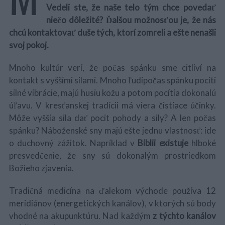
Vedeli ste, že naše telo tým chce povedať
niečo dôležité? Ďalšou možnosťou je, že nás
chcú kontaktovať duše tých, ktorí zomreli a ešte nenašli
svoj pokoj.
Mnoho kultúr verí, že počas spánku sme citliví na
kontakt s vyššími silami. Mnoho ľudípočas spánku pocíti
silné vibrácie, majú husiu kožu a potom pocítia dokonalú
úľavu. V kresťanskej tradícii má viera čistiace účinky.
Môže vyššia sila dať pocit pohody a sily? A len počas
spánku? Náboženské sny majú ešte jednu vlastnosť: ide
o duchovný zážitok. Napríklad v
Biblii existuje
hlboké
presvedčenie, že sny sú dokonalým prostriedkom
Božieho zjavenia.
Tradičná medicína na ďalekom východe používa 12
meridiánov (energetických kanálov), v ktorých sú body
vhodné na akupunktúru. Nad každým
z týchto kanálov