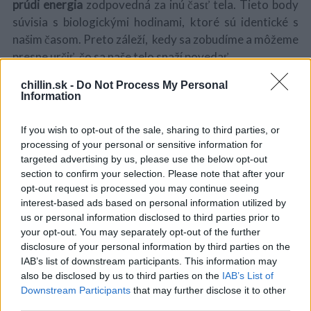
prúdi energia
zodpovedná za inú časť tela. Tieto body
súvisia s biologickými hodinami, ktoré sú identické s
našim časom. Preto záleží, kedy sa zobudíme a môžeme
presne určiť, čo sa naše telo snaží povedať.
chillin.sk -
Do Not Process My Personal
SOURCE:
PIXABAY
Information
S
Medzi 21 a 23 – stres
e
If you wish to opt-out of the sale, sharing to third parties, or
a
processing of your personal or sensitive information for
r
Je to najčastejšia doba zaspávania. Ak nemôžete ísť
targeted advertising by us, please use the below opt-out
c
spať, znamená to, že máte nejaké vyčerpávajúce skúšky
h
section to confirm your selection. Please note that after your
alebo niečo vás znepokojuje.
f
opt-out request is processed you may continue seeing
o
interest-based ads based on personal information utilized by
Medzi 23 a 1 – emocionálne sklamanie
r
us or personal information disclosed to third parties prior to
:
your opt-out. You may separately opt-out of the further
Podľa čínskej tradície je to čas, počas ktorého je žlčník
disclosure of your personal information by third parties on the
IAB’s list of downstream participants. This information may
aktívny. Keď sa zobudíte v tomto bode, znamená to, že
also be disclosed by us to third parties on the
IAB’s List of
ste v emocionálnej oblasti zaznamenali frustráciu.
Downstream Participants
that may further disclose it to other
third parties.