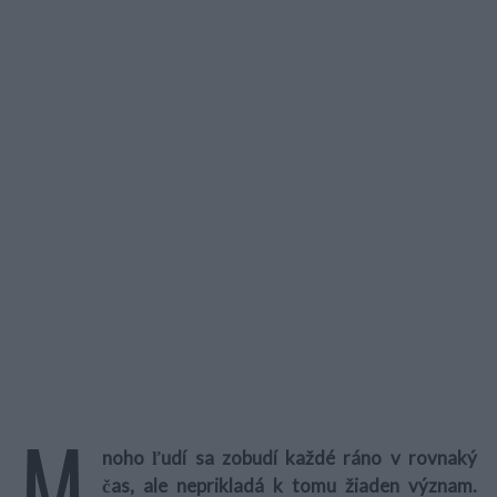
M
noho ľudí sa zobudí každé ráno v rovnaký
čas, ale neprikladá k tomu žiaden význam.