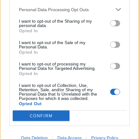
Medzi 1 a 3 – hnev
Personal Data Processing Opt Outs
Meridiáni aktívni v týchto hodinách sú zodpovední za
I want to opt-out of the Sharing of my
pečeň. Je to väčšinou hnev, ktorý nechceme priznať ani
personal data.
sami pred sebou (napr. Závisť).
Opted In
I want to opt-out of the Sale of my
SOURCE:
PIXABAY
Personal Data.
Opted In
Medzi 3 a 5 – Kontakt s vyššou silou
I want to opt-out of processing my
Personal Data for Targeted Advertising.
Tieto hodiny súvisia s našim podvedomím. Ak sa v
Opted In
tomto čase často prebúdzate, môže to znamenať, že
I want to opt-out of Collection, Use,
vás chce kontaktovať vyšsia sila
Retention, Sale, and/or Sharing of my
Personal Data that Is Unrelated with the
Purposes for which it was collected.
Medzi 5 a 7 – emocionálny blok
Opted Out
Meridián pečene je väčšinou aktívny ráno. Pomáha
CONFIRM
rozlišovať dobré od zla, vďaka ktorému sa môžete
chrániť pred ľudskými bytosťami. Dôvodom
Data Deletion
Data Access
Privacy Policy