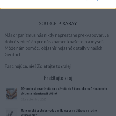
nerovnováhy tohto kanála sú emocionálne bloky –
apatia, závisť alebo ľútosť.
SOURCE:
PIXABAY
Náš organizmus nás nikdy neprestane prekvapovať. Je
dobré vedieť, čo pre nás znamená naše telo a myseľ.
Môže nám pomôcť objasniť nejasné detaily v našich
životoch.
Fascinujúce, nie? Zdieľajte to ďalej
Prečítajte si aj
Dôverujte si, rozprávajte sa a užívajte si: 6 tipov, ako mať z intímneho
zblíženia intenzívnejší pôžitok
22. septembra 2025
Máte vysokú spotrebu vody a málo úspor na blížiace sa ročné
vyúčtovanie?