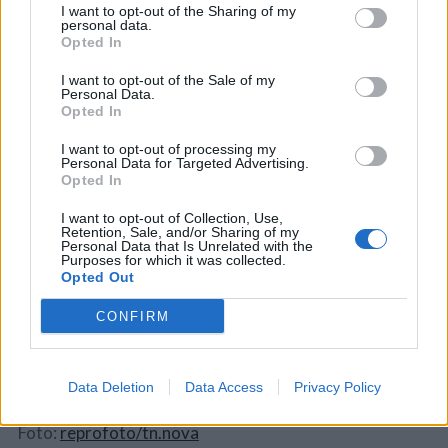
I want to opt-out of the Sharing of my
signalizácie, takže sa
vodiči riadia pravidlom pravej
personal data.
Opted In
ruky.
Na cestách by si v skutočnosti vodiči naznačili
gestami, kto môže ísť, no táto križovatka má aj svoje
I want to opt-out of the Sale of my
Personal Data.
ozajstné riešenie podľa predpisov.
Opted In
Ako prvé by malo červené auto, ktoré chce odbočiť
I want to opt-out of processing my
Personal Data for Targeted Advertising.
doľava, vojsť do križovatky. Toto auto však musí dať
Opted In
prednosť protiidúcemu zelenému vozidlu. Keďže modré
auto v tom momente nemá po svojej pravici žiadne
I want to opt-out of Collection, Use,
Retention, Sale, and/or Sharing of my
auto,
prejde križovatkou ako prvé
. Potom prejde zelené
Personal Data that Is Unrelated with the
Purposes for which it was collected.
auto a až nakoniec červené auto dokončí svoje
Opted Out
odbočovanie vľavo.
CONFIRM
Autá podľa týchto pravidiel prejdú križovatkou v
poradí:
1. modré, 2. zelené a ako posledné červené
vozidlo.
Data Deletion
Data Access
Privacy Policy
Foto:
reprofoto/tn.nova