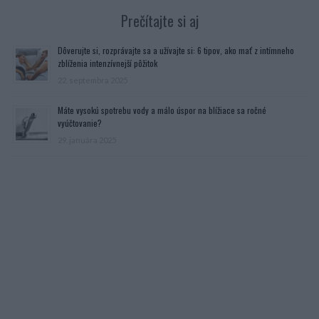
Prečítajte si aj
Dôverujte si, rozprávajte sa a užívajte si: 6 tipov, ako mať z intímneho
zblíženia intenzívnejší pôžitok
22. septembra 2025
Máte vysokú spotrebu vody a málo úspor na blížiace sa ročné
vyúčtovanie?
29. januára 2025