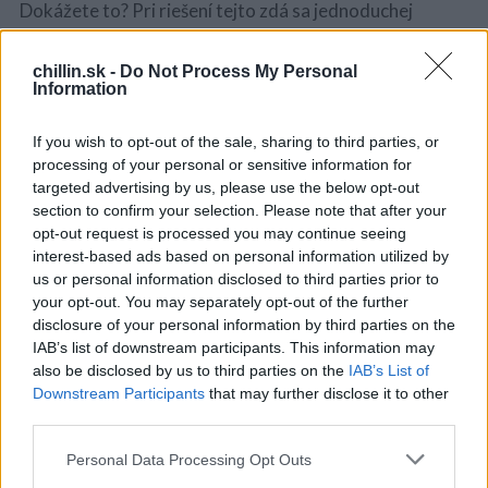
Dokážete to? Pri riešení tejto zdá sa jednoduchej
križovatky sa potrápil nejeden vodič, ktorý jazdí každý
deň.
chillin.sk -
Do Not Process My Personal
Information
Križovatka vyzerá byť veľmi jednoduchá a pripomína
nám učebnicovú križovatku z čias, kedy sme
If you wish to opt-out of the sale, sharing to third parties, or
processing of your personal or sensitive information for
navštevovali autoškolu. Myslíte si, že dokážete určit
targeted advertising by us, please use the below opt-out
S
kto prejde križovatkou veľmi jednoducho?
e
section to confirm your selection. Please note that after your
a
opt-out request is processed you may continue seeing
Pozrite sa pozorne na obrázok. Križovatka má tvar
r
interest-based ads based on personal information utilized by
písmena T a nenachádza sa na nej svetelná signalizácia.
c
us or personal information disclosed to third parties prior to
Tak čo si myslíte?
h
your opt-out. You may separately opt-out of the further
f
disclosure of your personal information by third parties on the
Ktoré auto prejde križovatkou ako prvé?
o
IAB’s list of downstream participants. This information may
r
also be disclosed by us to third parties on the
IAB’s List of
:
Downstream Participants
that may further disclose it to other
third parties.
Pozrite sa na riešenie:
Personal Data Processing Opt Outs
Na obrázku ide o križovatku bez svetelnej