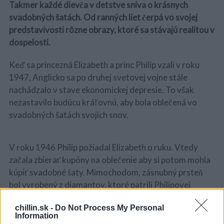
Takmer každé dievča v detstve sníva o krásnych
svadobných šatách. Od ranných liet čerpá vo svojej
predstavivosti rôzne obrazy, ktoré sa stávajú realitou v
dospelosti.
Keď sa princezná Elizabeth a princ Philip vzali v roku
1947, Anglicko sa po druhej svetovej vojne stále
nachádzalo v stave ekonomickej depresie. To však
nezastavilo budúcu kráľovnú, aby bola oblečená vo
svadobných šatách svojích snov.
V roku 1946 Philip požiadal Elizabeth o ruku. Vtedy
začala zbierať kupóny na oblečenie aby si potom mohla
kúpiť svadobné šaty. Mimochodom, zásnubný prsteň
bol vyrobený z diamantov, ktoré patrili Philipovej
matke.
chillin.sk -
Do Not Process My Personal
Information