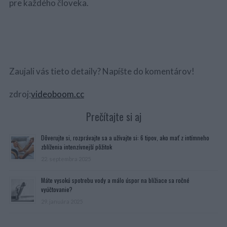
pre každého človeka.
Zaujali vás tieto detaily? Napíšte do komentárov!
zdroj:
videoboom.cc
Prečítajte si aj
Dôverujte si, rozprávajte sa a užívajte si: 6 tipov, ako mať z intímneho
zblíženia intenzívnejší pôžitok
22. septembra 2025
Máte vysokú spotrebu vody a málo úspor na blížiace sa ročné
vyúčtovanie?
29. januára 2025