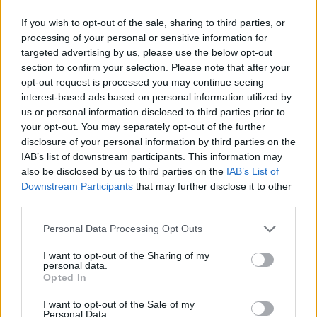
Elizabeth dostala 200 ďalších kupónov, ale
S
If you wish to opt-out of the sale, sharing to third parties, or
obdivovatelia chceli potešiť svoju milovanú princeznú, a
e
processing of your personal or sensitive information for
a
tak jej kupóny poslali čoraz viac poštou. Takéto činy boli
targeted advertising by us, please use the below opt-out
r
považované za nezákonné, preto Elizabeth poslala
section to confirm your selection. Please note that after your
c
kupóny späť s poznámkou.
opt-out request is processed you may continue seeing
h
interest-based ads based on personal information utilized by
f
us or personal information disclosed to third parties prior to
o
Napriek tomu, že Elizabethine šaty boli úsporné,
your opt-out. You may separately opt-out of the further
r
:
vyzeralo to úžasne. Hovorí sa, že návrhár oblečenia
disclosure of your personal information by third parties on the
IAB’s list of downstream participants. This information may
Normen Hertnell bol počas jej tvorby inšpirovaný
also be disclosed by us to third parties on the
IAB’s List of
renesančnou érou.
Downstream Participants
that may further disclose it to other
third parties.
Bol známy svojimi veľkolepými výšivkami, ktoré sa
Personal Data Processing Opt Outs
konečne objavili na svadobných šatách princeznej. Hoci
I want to opt-out of the Sharing of my
toto rozhodnutie bolo schválené 3 mesiace pred
personal data.
svadbou.
Opted In
I want to opt-out of the Sale of my
Personal Data.