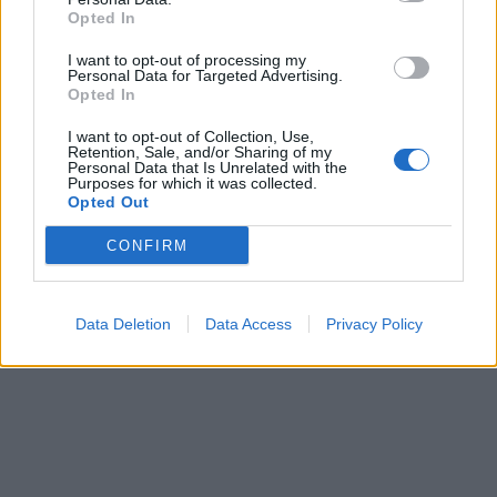
Prečítajte si aj
Opted In
Dôverujte si, rozprávajte sa a užívajte si: 6 tipov, ako mať z intímneho
I want to opt-out of processing my
Personal Data for Targeted Advertising.
zblíženia intenzívnejší pôžitok
Opted In
22. septembra 2025
I want to opt-out of Collection, Use,
Máte vysokú spotrebu vody a málo úspor na blížiace sa ročné
Retention, Sale, and/or Sharing of my
Personal Data that Is Unrelated with the
vyúčtovanie?
Purposes for which it was collected.
29. januára 2025
Opted Out
CONFIRM
Data Deletion
Data Access
Privacy Policy