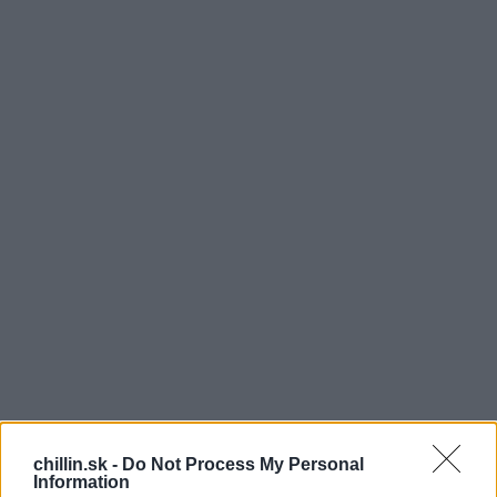
P
lesová sezóna sa pomaly ale isto blíži ku koncu.
chillin.sk -
Do Not Process My Personal
Information
Aj tento rok divy slovenského šoubiznisu