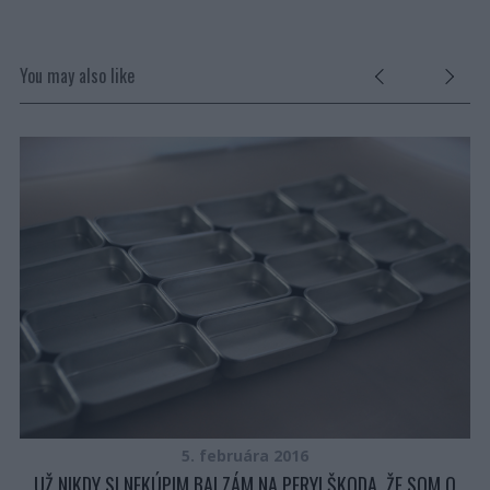
You may also like
JE
5. februára 2016
UŽ NIKDY SI NEKÚPIM BALZÁM NA PERY! ŠKODA, ŽE SOM O