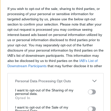
ukázali to najlepšie zo svojich šatníkov, vyzdvihli
If you wish to opt-out of the sale, sharing to third parties, or
svoje prednosti a predviedli svoju
processing of your personal or sensitive information for
nepopierateľnú krásu. Výnimkou nebola ani Zuzana
targeted advertising by us, please use the below opt-out
Plačková, ktorá sa so svojou láskou ukázala na plese v
S
section to confirm your selection. Please note that after your
kráľovsky modrej róbe. Týmto outfitom rozhodne
e
opt-out request is processed you may continue seeing
a
vyrazila dych nielen svojim verným fanúšikom ale aj
interest-based ads based on personal information utilized by
r
us or personal information disclosed to third parties prior to
kritikom. No uznajte, nebola nádherná?
c
your opt-out. You may separately opt-out of the further
h
disclosure of your personal information by third parties on the
f
IAB’s list of downstream participants. This information may
o
also be disclosed by us to third parties on the
IAB’s List of
r
Downstream Participants
that may further disclose it to other
:
third parties.
prečítaj si aj:
Toto dievčatko už vyhralo viac ako 300
Personal Data Processing Opt Outs
súťaží krásy. Pozrite sa ako vyzerá dnes!
I want to opt-out of the Sharing of my
personal data.
Zdroj: Instagram titulná foto:
Lucia Žofčíková
:
Opted In
HITKY.SK
I want to opt-out of the Sale of my
Personal Data.