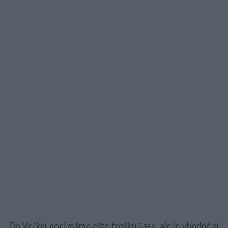
Do Veľkej noci máme ešte trošku času, ale je vhodné si