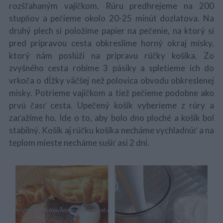
rozšľahaným vajíčkom. Rúru predhrejeme na 200
stupňov a pečieme okolo 20-25 minút dozlatova. Na
druhý plech si položíme papier na pečenie, na ktorý si
pred prípravou cesta obkreslíme horný okraj misky,
ktorý nám poslúži na prípravu rúčky košíka. Zo
zvyšného cesta robíme 3 pásiky a spletieme ich do
vrkoča o dĺžky väčšej než polovica obvodu obkreslenej
misky. Potrieme vajíčkom a tiež pečieme podobne ako
prvú časť cesta. Upečený košík vyberieme z rúry a
zaťažíme ho. Ide o to, aby bolo dno ploché a košík bol
stabilný. Košík aj rúčku košíka necháme vychladnúť a na
teplom mieste necháme sušiť asi 2 dni.