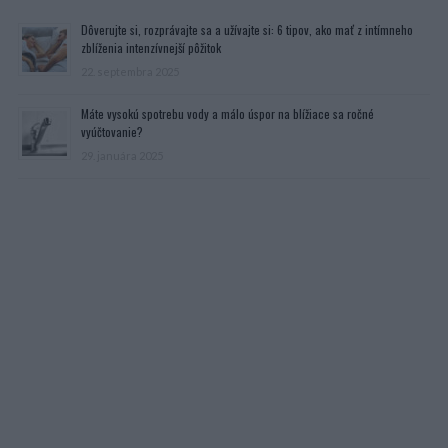
Dôverujte si, rozprávajte sa a užívajte si: 6 tipov, ako mať z intímneho
zblíženia intenzívnejší pôžitok
22. septembra 2025
Máte vysokú spotrebu vody a málo úspor na blížiace sa ročné
vyúčtovanie?
29. januára 2025