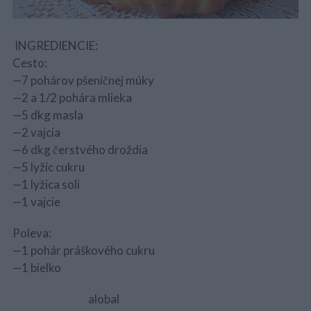
INGREDIENCIE:
Cesto:
—7 pohárov pšeničnej múky
—2 a 1/2 pohára mlieka
—5 dkg masla
—2 vajcia
—6 dkg čerstvého droždia
—5 lyžíc cukru
—1 lyžica soli
—1 vajcie
Poleva:
—1 pohár práškového cukru
—1 bielko
alobal