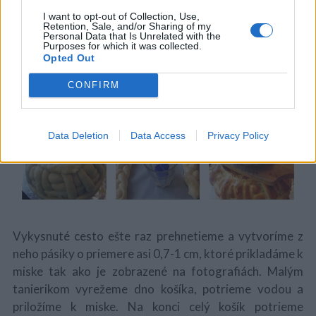
I want to opt-out of Collection, Use,
Retention, Sale, and/or Sharing of my
Personal Data that Is Unrelated with the
Purposes for which it was collected.
Opted Out
CONFIRM
Data Deletion
Data Access
Privacy Policy
Vykysnuté cesto ešte raz prehnetieme a vytvoríme z
neho pásiky o priemere asi 0,7-1 cm, ktoré prikladáme k
miske tak ako je zobrazené na fotografiách. Malým
tanierikom vyrežeme dno košíka, potrieme vodou a
priložíme k miske. Na konci celý košík potrieme