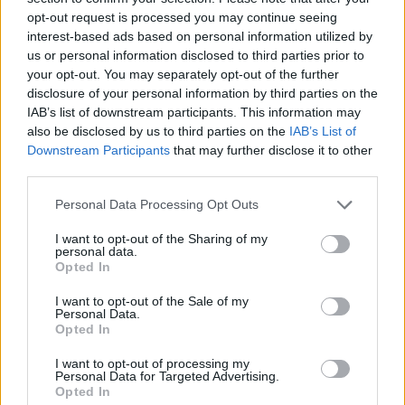
opt-out request is processed you may continue seeing
interest-based ads based on personal information utilized by
Múku preosejeme do väčšej misy a primiešame k nej
us or personal information disclosed to third parties prior to
soľ. Mlieko mierne ohrejeme a odlejeme z neho 1/2
your opt-out. You may separately opt-out of the further
pohára. Do 1/2 pohára mlieka pridáme droždie, 1/2
disclosure of your personal information by third parties on the
lyžičky cukru a 3 lyžičky múky – prikryjeme a necháme
IAB’s list of downstream participants. This information may
also be disclosed by us to third parties on the
IAB’s List of
naboptnať. Dve vajcia vymiešame s 5 lyžicami cukru.
Downstream Participants
that may further disclose it to other
Maslo roztopíme. Do preosiatej múky vylejeme 2
third parties.
zostávajúce poháre mlieka, pridáme droždie, vajcia s
cukrom a roztopené maslo. Všetko dôkladne
Personal Data Processing Opt Outs
premiešame a vypracujeme cesto, ktoré necháme
I want to opt-out of the Sharing of my
vykysnúť na teplom mieste. Misku obalíme alobalom a
personal data.
Opted In
plech vystelieme papierom na pečenie alebo alobalom.
I want to opt-out of the Sale of my
Personal Data.
Opted In
I want to opt-out of processing my
Personal Data for Targeted Advertising.
Opted In