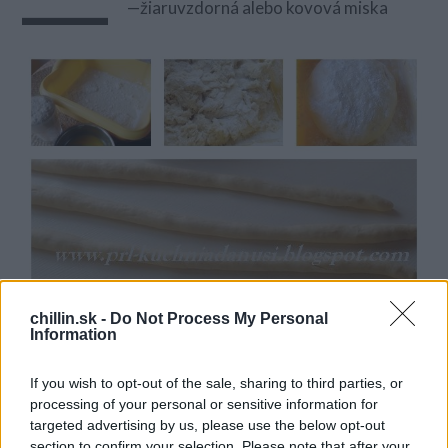
—
—žiaruvzdorná alebo kovová miska
S
e
a
r
chillin.sk -
Do Not Process My Personal
c
Information
h
f
o
If you wish to opt-out of the sale, sharing to third parties, or
r
processing of your personal or sensitive information for
:
targeted advertising by us, please use the below opt-out
section to confirm your selection. Please note that after your