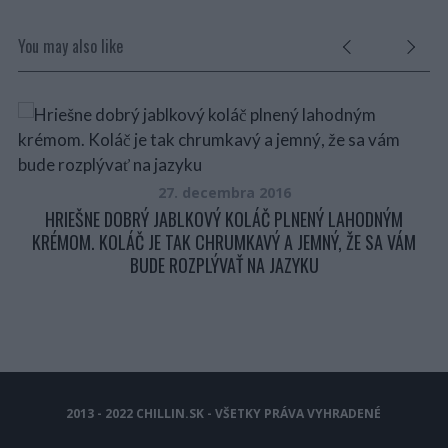
You may also like
27. decembra 2016
HRIEŠNE DOBRÝ JABLKOVÝ KOLÁČ PLNENÝ LAHODNÝM
M
KRÉMOM. KOLÁČ JE TAK CHRUMKAVÝ A JEMNÝ, ŽE SA VÁM
T
BUDE ROZPLÝVAŤ NA JAZYKU
2013 - 2022 CHILLIN.SK - VŠETKY PRÁVA VYHRADENÉ