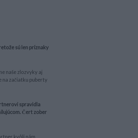
retože sú len príznaky
me naše zlozvyky aj
e na začiatku puberty
tnerovi spravidla
ilujúcom. Čert zober
artner kvôli nám