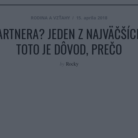
RODINA A VZŤAHY
15. apríla 2018
ARTNERA? JEDEN Z NAJVÄČŠÍC
TOTO JE DÔVOD, PREČO
by
Rocky