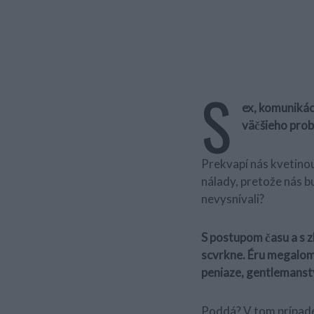
S
ex, komunikác
väčšieho prob
Prekvapí nás kvetinou
nálady, pretože nás b
nevysnívali?
S postupom času a s 
scvrkne. Éru megalom
peniaze, gentlemanst
Poddá? V tom prípade 