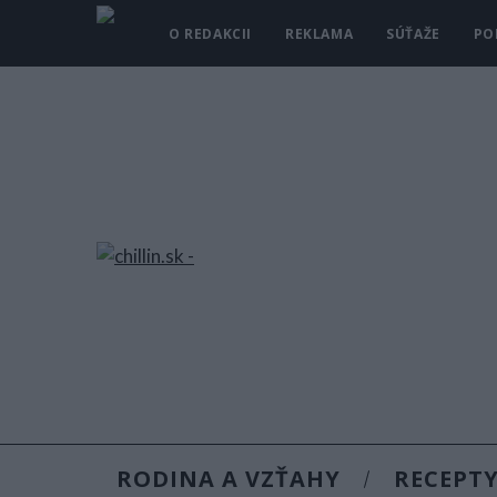
O REDAKCII
REKLAMA
SÚŤAŽE
PO
RODINA A VZŤAHY
RECEPT