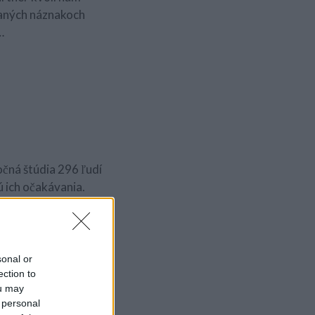
vaných náznakoch
…
očná štúdia 296 ľudí
ú ich očakávania.
 Inými slovami hľadali
sonal or
ection to
stave princa na bielom
ou may
 personal