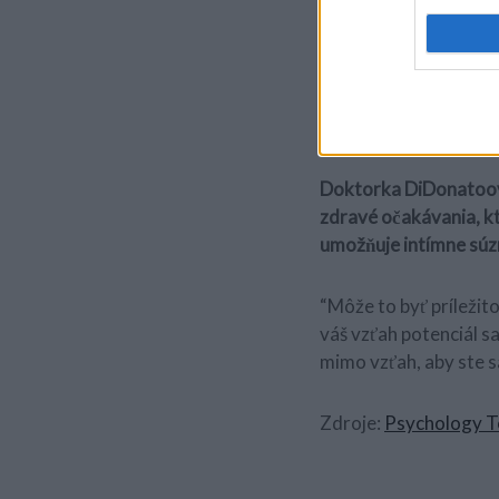
Podľa neho je kľúčové
zápolíte so splácaním
“Nastavte si spoločne 
pravdepodobnosťou ic
Doktorka DiDonatoovo
zdravé očakávania, kt
umožňuje intímne súz
“Môže to byť príležito
váš vzťah potenciál s
mimo vzťah, aby ste sa 
Zdroje:
Psychology 