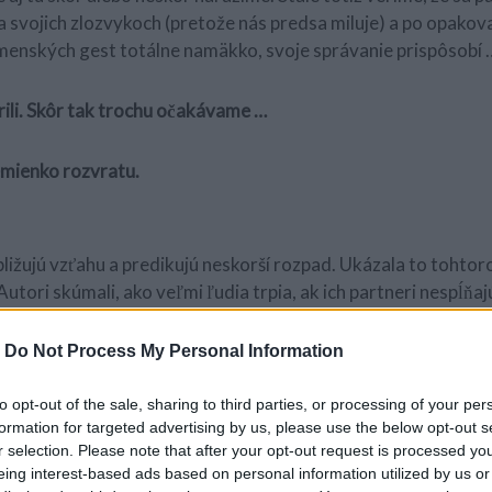
a svojich zlozvykoch (pretože nás predsa miluje) a po opako
lmenských gest totálne namäkko, svoje správanie prispôsobí 
erili. Skôr tak trochu očakávame …
mienko rozvratu.
ižujú vzťahu a predikujú neskorší rozpad. Ukázala to tohtor
utori skúmali, ako veľmi ľudia trpia, ak ich partneri nespĺňaj
 čo ich súčasní partneri robia a čo by robili partneri ich snov.
-
Do Not Process My Personal Information
ým partnerom, aby dosiahli ideálnu predstave o partnerovi.
to opt-out of the sale, sharing to third parties, or processing of your per
formation for targeted advertising by us, please use the below opt-out s
istujúci partneri boli v porovnaní s priemerom “lepší”, k pred
r selection. Please note that after your opt-out request is processed y
tivku) mali stále ďaleko.
eing interest-based ads based on personal information utilized by us or