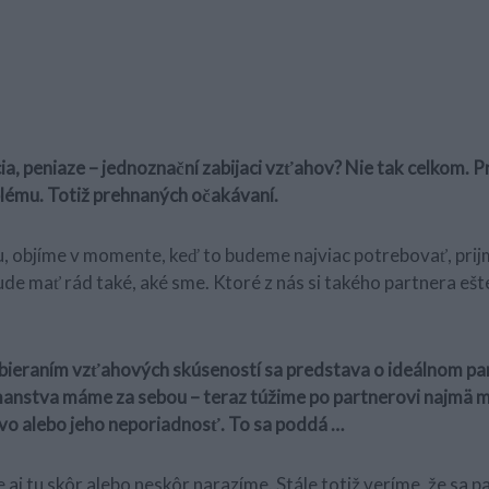
ia, peniaze – jednoznační zabijaci vzťahov? Nie tak celkom. P
lému. Totiž prehnaných očakávaní.
, objíme v momente, keď to budeme najviac potrebovať, prij
ude mať rád také, aké sme. Ktoré z nás si takého partnera ešt
zbieraním vzťahových skúseností sa predstava o ideálnom par
anstva máme za sebou – teraz túžime po partnerovi najmä m
vo alebo jeho neporiadnosť. To sa poddá …
aj tu skôr alebo neskôr narazíme. Stále totiž veríme, že sa p