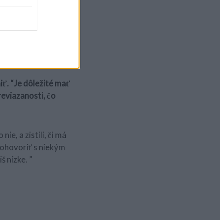
 ako tím, nech
 ale s väčšou
ť. “Je dôležité mať
eviazanosti, čo
ie, a zistili, či má
pohovoriť s niekým
š nízke. ”