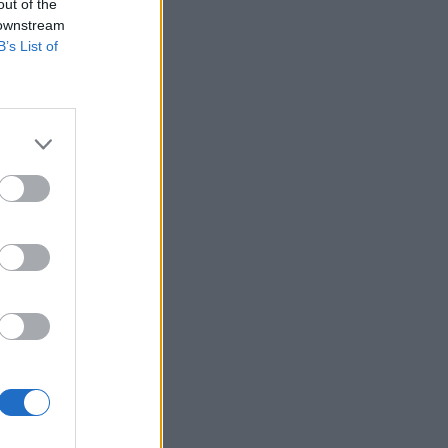
out of the
 downstream
B’s List of
budúcnosť. Sociálna
zala na priamu
ajú menej verní.
ekoho, kto by vaše
 pevných základoch,”
j vzťahový kouč James
v s očakávaním, že
tvoriť na svoj obraz.