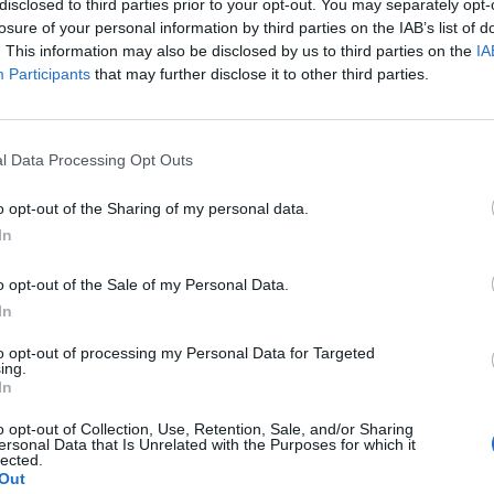
disclosed to third parties prior to your opt-out. You may separately opt-
losure of your personal information by third parties on the IAB’s list of
. This information may also be disclosed by us to third parties on the
IA
Participants
that may further disclose it to other third parties.
kávania zasadzujú ranu vzťahu a nepredpovedajú mu žiarivú 
a E DiDonatoovou Ph.D. z Loyola University Maryland pouká
ávaní s nižšou spokojnosťou vo vzťahu. Títo ľudia takisto býv
l Data Processing Opt Outs
o opt-out of the Sharing of my personal data.
lne vzťahy sú jedna vec, ale ak veríte, že môžete stretnúť ni
In
pšie ako súčasný partner, potom váš súčasný vzťah nestojí na
Psychology Today.
o opt-out of the Sale of my Personal Data.
In
 partnerský život môžu prehnané očakávania byť, vysvetlil a
tendencie vstupovať do manželstva alebo dlhodobých vzťaho
to opt-out of processing my Personal Data for Targeted
ing.
je spôsoby. Myslia si, že v priebehu času sa im podarí ich pre
In
 a hnevu. ”
o opt-out of Collection, Use, Retention, Sale, and/or Sharing
ersonal Data that Is Unrelated with the Purposes for which it
lected.
Out