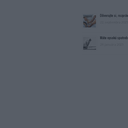
Dôverujte si, rozpráv
22. septembra 2025
Máte vysokú spotreb
29. januára 2025