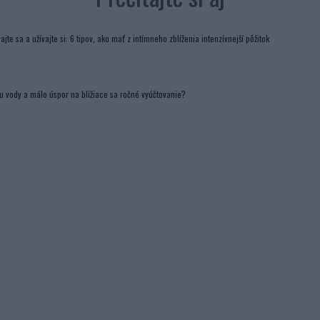
ajte sa a užívajte si: 6 tipov, ako mať z intímneho zblíženia intenzívnejší pôžitok
u vody a málo úspor na blížiace sa ročné vyúčtovanie?