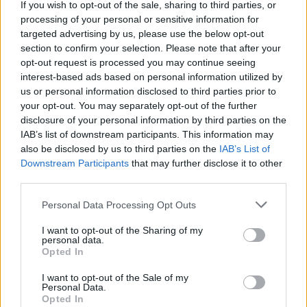
If you wish to opt-out of the sale, sharing to third parties, or
výsledkov vyzerá prirodzenejšie ako nejaký výsledok práce
e
processing of your personal or sensitive information for
a
plastického chirurga.
targeted advertising by us, please use the below opt-out
r
section to confirm your selection. Please note that after your
c
Ako vždy, aj pri tomto prípade sa nájdu neprajníci a „odborníci“,
opt-out request is processed you may continue seeing
h
ktorí tvrdia, že je jednoducho nemožné, aby dosiahla takéto
interest-based ads based on personal information utilized by
f
us or personal information disclosed to third parties prior to
výsledky. Podľa nich je samozrejmosťou, že všetkých klame a
o
your opt-out. You may separately opt-out of the further
r
pravidelne chodí k lekárovi na napumpovanie silikónu do jej
disclosure of your personal information by third parties on the
:
zadku.
IAB’s list of downstream participants. This information may
also be disclosed by us to third parties on the
IAB’s List of
Downstream Participants
that may further disclose it to other
Odpoveďou 27-ročnej krásky bolo uverejnenie fotografií a videí
third parties.
z jej tréningov. Žena všetkým svojim neprajníkom odporučila,
Personal Data Processing Opt Outs
aby každý z nich začal na sebe tvrdo pracovať, ona to totiž
dosiahla len s vlastným odhodlaním a správnou motiváciou.
I want to opt-out of the Sharing of my
personal data.
Opted In
Okrem návštevy posilňovne má rada beh a box. Táto kombinácia
jej priniesla vynikajúce výsledky, na ktoré môže byť právom
I want to opt-out of the Sale of my
Personal Data.
hrdá.
Opted In