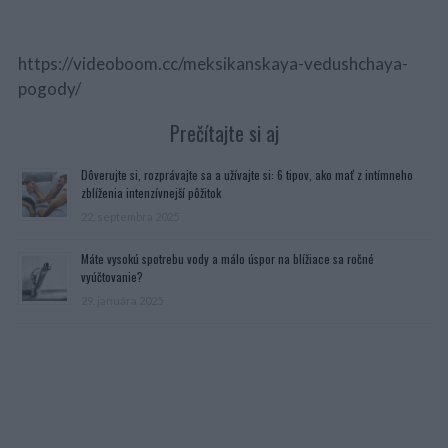
https://videoboom.cc/meksikanskaya-vedushchaya-
pogody/
Prečítajte si aj
Dôverujte si, rozprávajte sa a užívajte si: 6 tipov, ako mať z intímneho
zblíženia intenzívnejší pôžitok
22. septembra 2025
Máte vysokú spotrebu vody a málo úspor na blížiace sa ročné
vyúčtovanie?
29. januára 2025