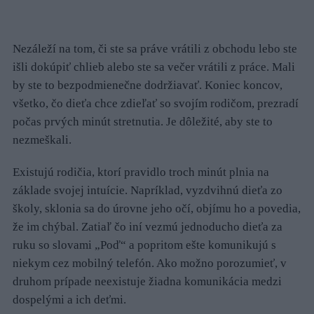
Nezáleží na tom, či ste sa práve vrátili z obchodu lebo ste
išli dokúpiť chlieb alebo ste sa večer vrátili z práce. Mali
by ste to bezpodmienečne dodržiavať. Koniec koncov,
všetko, čo dieťa chce zdieľať so svojím rodičom, prezradí
počas prvých minút stretnutia. Je dôležité, aby ste to
nezmeškali.
Existujú rodičia, ktorí pravidlo troch minút plnia na
základe svojej intuície. Napríklad, vyzdvihnú dieťa zo
školy, sklonia sa do úrovne jeho očí, objímu ho a povedia,
že im chýbal. Zatiaľ čo iní vezmú jednoducho dieťa za
ruku so slovami „Poď“ a popritom ešte komunikujú s
niekym cez mobilný telefón. Ako možno porozumieť, v
druhom prípade neexistuje žiadna komunikácia medzi
dospelými a ich deťmi.