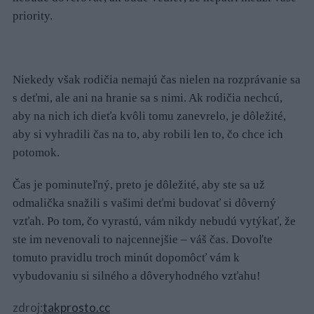
priority.
Niekedy však rodičia nemajú čas nielen na rozprávanie sa
s deťmi, ale ani na hranie sa s nimi. Ak rodičia nechcú,
aby na nich ich dieťa kvôli tomu zanevrelo, je dôležité,
aby si vyhradili čas na to, aby robili len to, čo chce ich
potomok.
Čas je pominuteľný, preto je dôležité, aby ste sa už
odmalička snažili s vašimi deťmi budovať si dôverný
vzťah. Po tom, čo vyrastú, vám nikdy nebudú vytýkať, že
ste im nevenovali to najcennejšie – váš čas. Dovoľte
tomuto pravidlu troch minút dopomôcť vám k
vybudovaniu si silného a dôveryhodného vzťahu!
zdroj:
takprosto.cc