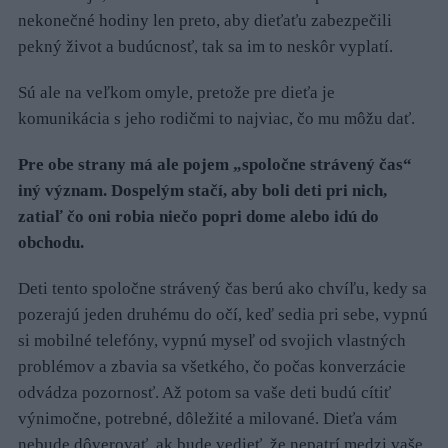
nekonečné hodiny len preto, aby dieťaťu zabezpečili
pekný život a budúcnosť, tak sa im to neskôr vyplatí.
Sú ale na veľkom omyle, pretože pre dieťa je
komunikácia s jeho rodičmi to najviac, čo mu môžu dať.
Pre obe strany má ale pojem „spoločne strávený čas“
iný význam. Dospelým stačí, aby boli deti pri nich,
zatiaľ čo oni robia niečo popri dome alebo idú do
obchodu.
Deti tento spoločne strávený čas berú ako chvíľu, kedy sa
pozerajú jeden druhému do očí, keď sedia pri sebe, vypnú
si mobilné telefóny, vypnú myseľ od svojich vlastných
problémov a zbavia sa všetkého, čo počas konverzácie
odvádza pozornosť. Až potom sa vaše deti budú cítiť
výnimočne, potrebné, dôležité a milované. Dieťa vám
nebude dôverovať, ak bude vedieť, že nepatrí medzi vaše