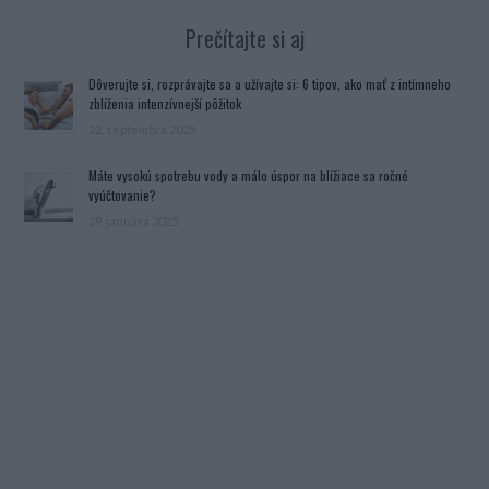
Prečítajte si aj
Dôverujte si, rozprávajte sa a užívajte si: 6 tipov, ako mať z intímneho
zblíženia intenzívnejší pôžitok
22. septembra 2025
Máte vysokú spotrebu vody a málo úspor na blížiace sa ročné
vyúčtovanie?
29. januára 2025