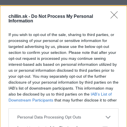
S
e
chillin.sk -
Do Not Process My Personal
a
Po príchode domov sa snažte v prvom rade venovať
Information
r
pozornosť vášmu dieťaťu. Zobujte sa, choďte za ním a
c
sadnite si k nemu. Máte pár minút, kedy sa ho môžete
If you wish to opt-out of the sale, sharing to third parties, or
h
f
processing of your personal or sensitive information for
opýtať na uplynulý deň a vypočuť ho.
o
targeted advertising by us, please use the below opt-out
r
section to confirm your selection. Please note that after your
Potom sa pokojne môžete ísť navečerať alebo pozerať
:
opt-out request is processed you may continue seeing
televízne noviny. V prípade, že svojmu dieťaťu
interest-based ads based on personal information utilized by
nevenujete prvé minúty po príchode domov, bude za vami
us or personal information disclosed to third parties prior to
your opt-out. You may separately opt-out of the further
chodiť celý večer a domáhať sa komunikácie. No v
disclosure of your personal information by third parties on the
určitom momente a období ho to začne obťažovať a
IAB’s list of downstream participants. This information may
rozhodne sa vzdialiť. Je teda dôležité rozoznať tieto
also be disclosed by us to third parties on the
IAB’s List of
prvky komunikácie s deťmi a uistiť sa, že každý člen
Downstream Participants
that may further disclose it to other
third parties.
rodiny je spokojný.
Personal Data Processing Opt Outs