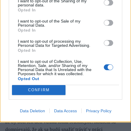
I want to opt-out of the Sharing of my
personal data.
Nejde o celkové množstvo času, ktoré strávite spoločne.
Opted In
Ide o to, ako kvalitne viete ten čas využiť. Niekoľko
minút duševného rozhovoru bude pre dieťa znamenať
I want to opt-out of the Sale of my
Personal Data.
viac, ako keby ste celý deň strávili spoločne, v jednej
Opted In
domácnosti a rozmýšľali každý sám nad svojimi
I want to opt-out of processing my
myšlienkami.
Personal Data for Targeted Advertising.
Opted In
Štatistiky tvrdia, že moderní rodičia „prideľujú“ svojim
I want to opt-out of Collection, Use,
deťom priemerne 1 a pol hodiny denne – určenú na
Retention, Sale, and/or Sharing of my
Personal Data that Is Unrelated with the
spoločnú komunikáciu. Je to pomerne dobrý ukazovateľ.
Purposes for which it was collected.
Opted Out
Zostáva sa už len postarať o to, aby ten čas strávený s
nimi, bol naplnení emocionálnou hodnotou.
CONFIRM
Data Deletion
Data Access
Privacy Policy
Obavy a zmätok medzi rodičmi ešte nikdy nespôsobilo to,
že by boli ich deti vďaka tomu šťastnejšie. Rodičia sa
domnievajú, že ak sa budú snažiť tráviť v práci