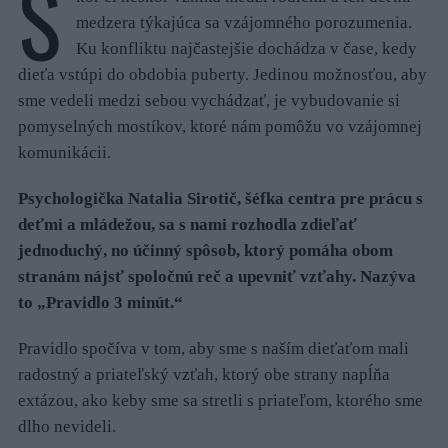
S
medzera týkajúca sa vzájomného porozumenia.
Ku konfliktu najčastejšie dochádza v čase, kedy
dieťa vstúpi do obdobia puberty. Jedinou možnosťou, aby
sme vedeli medzi sebou vychádzať, je vybudovanie si
pomyselných mostíkov, ktoré nám pomôžu vo vzájomnej
komunikácii.
Psychologička Natalia Sirotič, šéfka centra pre prácu s
deťmi a mládežou, sa s nami rozhodla zdieľať
jednoduchý, no účinný spôsob, ktorý pomáha obom
stranám nájsť spoločnú reč a upevniť vzťahy. Nazýva
to „Pravidlo 3 minút.“
Pravidlo spočíva v tom, aby sme s naším dieťaťom mali
radostný a priateľský vzťah, ktorý obe strany napĺňa
extázou, ako keby sme sa stretli s priateľom, ktorého sme
dlho nevideli.