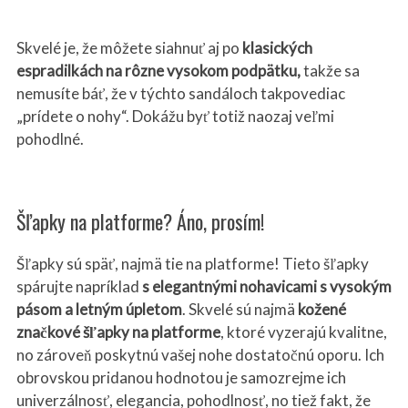
Skvelé je, že môžete siahnuť aj po
klasických
espradilkách na rôzne vysokom podpätku,
takže sa
nemusíte báť, že v týchto sandáloch takpovediac
„prídete o nohy“. Dokážu byť totiž naozaj veľmi
pohodlné.
Šľapky na platforme? Áno, prosím!
Šľapky sú späť, najmä tie na platforme! Tieto šľapky
spárujte napríklad
s elegantnými nohavicami s vysokým
pásom a letným ú
pletom
. Skvelé sú najmä
kožen
é
značkové šľapky na platforme
, ktoré vyzerajú kvalitne,
no zároveň poskytnú vašej nohe dostatočnú oporu. Ich
obrovskou pridanou hodnotou je samozrejme ich
univerzálnosť, elegancia, pohodlnosť, no tiež fakt, že