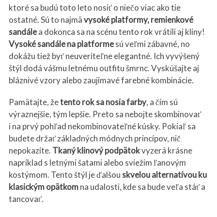
ktoré sa budú toto leto nosiť o niečo viac ako tie
ostatné. Sú to najmä
vysok
é
platformy, remienkov
é
sandále
a dokonca sa na scénu tento rok vrátili aj kliny!
Vysok
é
sandále na platforme
sú veľmi zábavné, no
dokážu tiež byť neuveriteľne elegantné. Ich vyvýšený
štýl dodá vášmu letnému outfitu šmrnc. Vyskúšajte aj
bláznivé vzory alebo zaujímavé farebné kombinácie.
S
Pamätajte, že
tento rok sa nosia farby
, a čím sú
e
výraznejšie, tým lepšie. Preto sa nebojte skombinovať
a
i na prvý pohľad nekombinovateľné kúsky. Pokiaľ sa
r
budete držať základných módnych princípov, nič
c
h
nepokazíte.
Tkaný klinový podpätok
vyzerá krásne
f
napríklad s letnými šatami alebo sviežim ľanovým
o
kostýmom. Tento štýl je ďalšou
skvelou alternatívou ku
r
klasický
m op
ätkom
na udalosti, kde sa bude veľa stáť a
:
tancovať.