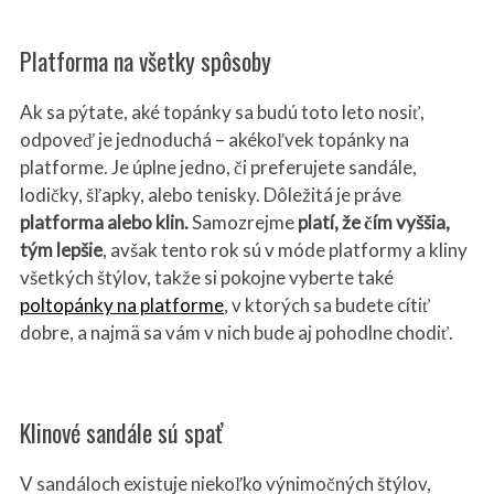
Platforma na všetky spôsoby
Ak sa pýtate, aké topánky sa budú toto leto nosiť,
odpoveď je jednoduchá – akékoľvek topánky na
platforme. Je úplne jedno, či preferujete sandále,
lodičky, šľapky, alebo tenisky. Dôležitá je práve
platforma alebo klin.
Samozrejme
platí, že
čím vyššia,
tým lepšie
, avšak tento rok sú v móde platformy a kliny
všetkých štýlov, takže si pokojne vyberte také
poltopánky na platforme
, v ktorých sa budete cítiť
dobre, a najmä sa vám v nich bude aj pohodlne chodiť.
Klinové sandále sú spať
V sandáloch existuje niekoľko výnimočných štýlov,