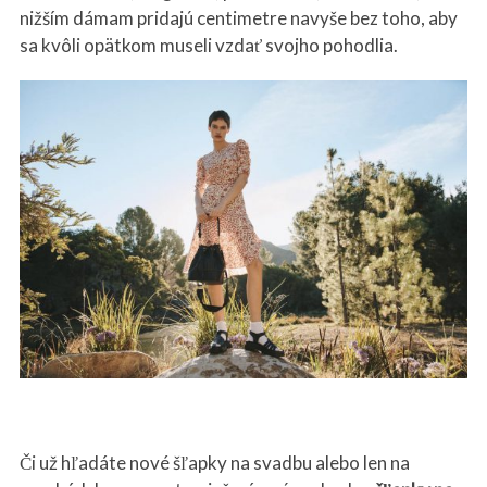
nižším dámam pridajú centimetre navyše bez toho, aby
sa kvôli opätkom museli vzdať svojho pohodlia.
Či už hľadáte nové šľapky na svadbu alebo len na