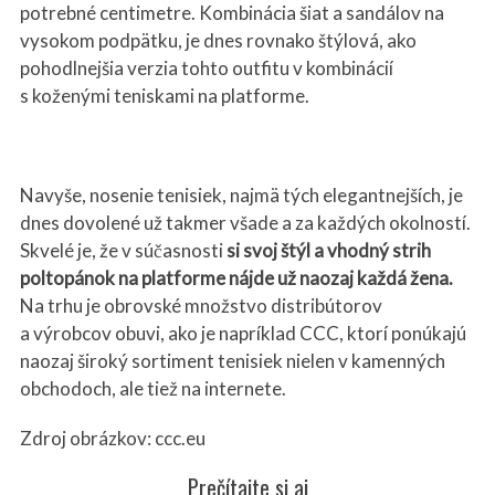
potrebné centimetre. Kombinácia šiat a sandálov na
vysokom podpätku, je dnes rovnako štýlová, ako
pohodlnejšia verzia tohto outfitu v kombinácií
s koženými teniskami na platforme.
Navyše, nosenie tenisiek, najmä tých elegantnejších, je
dnes dovolené už takmer všade a za každých okolností.
Skvelé je, že v súčasnosti
si svoj štýl a vhodný strih
poltopánok na platforme ná
jde u
ž naozaj každá ž
ena.
Na trhu je obrovské množstvo distribútorov
a výrobcov obuvi, ako je napríklad CCC, ktorí ponúkajú
naozaj široký sortiment tenisiek nielen v kamenných
obchodoch, ale tiež na internete.
Zdroj obrázkov: ccc.eu
Prečítajte si aj