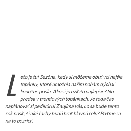
L
eto je tu! Sez
ó
na, kedy si môžeme obuť voľnejš
ie
top
ánky, ktor
é
umožnia našim nohám dýchať
konečne prišla. Ako si ju užiť čo najlepšie? No
predsa v trendový
ch top
ánkach. Je teda čas
naplánovať si pedikúru! Zaují
ma v
ás, čo sa bude tento
rok nosiť, či ak
é
farby budú hrať hlavnú
rolu? Po
ďme sa
na to pozrieť.