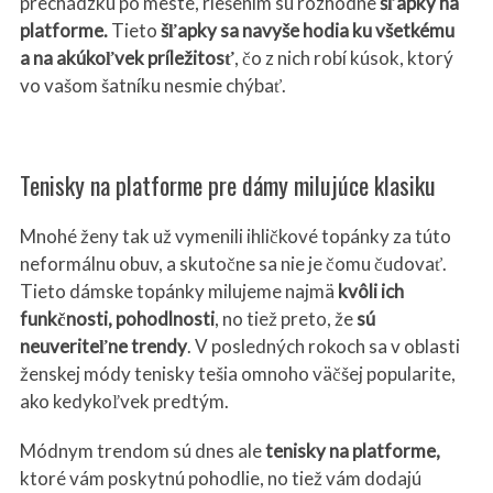
prechádzku po meste, riešením sú rozhodne
šľapky na
platforme.
Tieto
šľapky sa navyše hodia ku všetk
é
mu
a na akúkoľvek prílež
itos
ť
, čo z nich robí kúsok, ktorý
vo vašom šatníku nesmie chýbať.
Tenisky na platforme pre dámy milujúce klasiku
Mnohé ženy tak už vymenili ihličkové topánky za túto
neformálnu obuv, a skutočne sa nie je čomu čudovať.
Tieto dámske topánky milujeme najmä
kv
ôli ich
funkčnosti, pohodlnosti
, no tiež preto, že
sú
neuveriteľne trendy
. V posledných rokoch sa v oblasti
ženskej módy tenisky tešia omnoho väčšej popularite,
ako kedykoľvek predtým.
Módnym trendom sú dnes ale
tenisky na platforme,
ktoré vám poskytnú pohodlie, no tiež vám dodajú