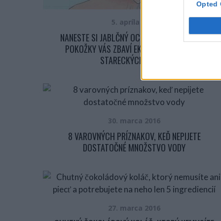
Opted 
5. apríla 2016
NANESTE SI JABLČNÝ OCOT NA TVÁR. Z VAŠEJ
POKOŽKY VÁS ZBAVÍ EKZÉMOV, TOXÍNOV A
STARECKÝCH ŠKVŔN
30. marca 2016
8 VAROVNÝCH PRÍZNAKOV, KEĎ NEPIJETE
DOSTATOČNÉ MNOŽSTVO VODY
27. marca 2016