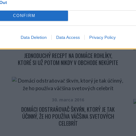
SME SLINTAŤ. POTOM ALE UROBILA NIEČO
Out
OMNOHO LEPŠIE
CONFIRM
Data Deletion
Data Access
Privacy Policy
2. apríla 2016
JEDNODUCHÝ RECEPT NA DOMÁCE ROHLÍKY,
KTORÉ SI UŽ POTOM NIKDY V OBCHODE NEKÚPITE
30. marca 2016
DOMÁCI ODSTRAŇOVAČ ŠKVŔN, KTORÝ JE TAK
ÚČINNÝ, ŽE HO POUŽÍVA VÄČŠINA SVETOVÝCH
CELEBRÍT