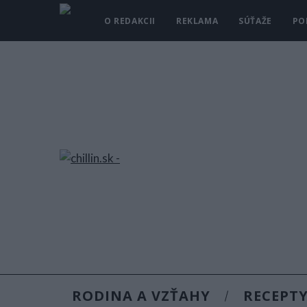
O REDAKCII
REKLAMA
SÚŤAŽE
PO
RODINA A VZŤAHY
RECEPT