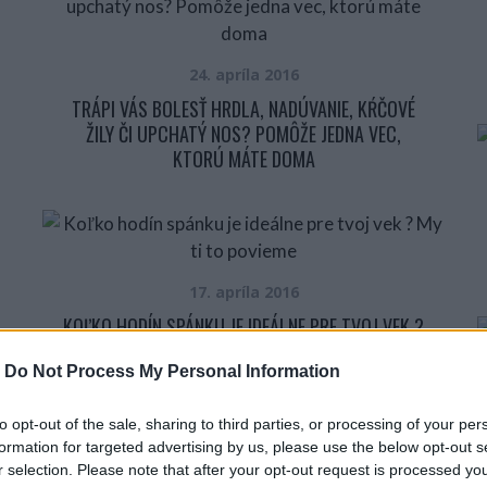
24. apríla 2016
TRÁPI VÁS BOLESŤ HRDLA, NADÚVANIE, KŔČOVÉ
ŽILY ČI UPCHATÝ NOS? POMÔŽE JEDNA VEC,
KTORÚ MÁTE DOMA
17. apríla 2016
KOĽKO HODÍN SPÁNKU JE IDEÁLNE PRE TVOJ VEK ?
MY TI TO POVIEME
-
Do Not Process My Personal Information
to opt-out of the sale, sharing to third parties, or processing of your per
formation for targeted advertising by us, please use the below opt-out s
r selection. Please note that after your opt-out request is processed y