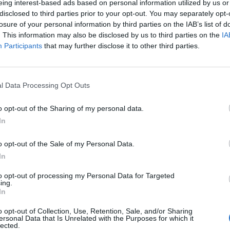
eing interest-based ads based on personal information utilized by us or
13. apríla 2016
disclosed to third parties prior to your opt-out. You may separately opt-
losure of your personal information by third parties on the IAB’s list of
HYDRATAČNÝ, UVOĽŇUJÚCI KÚPEĽ S KOKOSOVÝM
. This information may also be disclosed by us to third parties on the
IA
OLEJOM A HORČÍKOM, PO KTOROM BUDETE AKO
Participants
that may further disclose it to other third parties.
ZNOVUZRODENÝ
l Data Processing Opt Outs
o opt-out of the Sharing of my personal data.
10. apríla 2016
In
18 ÚŽASNÝCH VYUŽITÍ ALOE VERA. PO TOMTO SI
UŽ DRAHÉ KOZMETICKÉ PRODUKTY NEKÚPIŠ
o opt-out of the Sale of my Personal Data.
In
to opt-out of processing my Personal Data for Targeted
ing.
In
5. apríla 2016
o opt-out of Collection, Use, Retention, Sale, and/or Sharing
ersonal Data that Is Unrelated with the Purposes for which it
KEĎ OBALILA MLETÉ MÄSO DO CIBULE ZAČALI
lected.