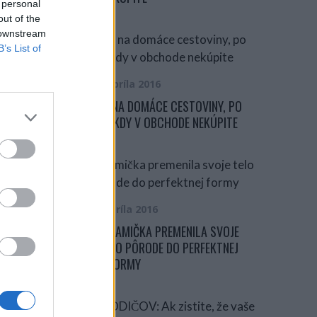
 personal
out of the
 downstream
B’s List of
11. apríla 2016
JEDNODUCHÝ RECEPT NA DOMÁCE CESTOVINY, PO
KTOROM SI ICH UŽ NIKDY V OBCHODE NEKÚPITE
9. apríla 2016
FITNES INŠPIRÁCIA : MAMIČKA PREMENILA SVOJE
TELO A DOSTALA SA PO PÔRODE DO PERFEKTNEJ
FORMY