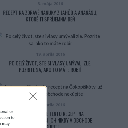
3. mája 2016
RECEPT NA ZDRAVÉ NANUKY Z JAHÔD A ANANÁSU,
KTORÉ TI SPRÍJEMNIA DEŇ
19. apríla 2016
PO CELÝ ŽIVOT, STE SI VLASY UMÝVALI ZLE.
POZRITE SA, AKO TO MÁTE ROBIŤ
17. apríla 2016
sonal or
KEĎ SA NAUČÍTE TENTO RECEPT NA
ection to
ČOKOPIŠKÓTY, UŽ SI ICH NIKDY V OBCHODE
ou may
NEKÚPITE