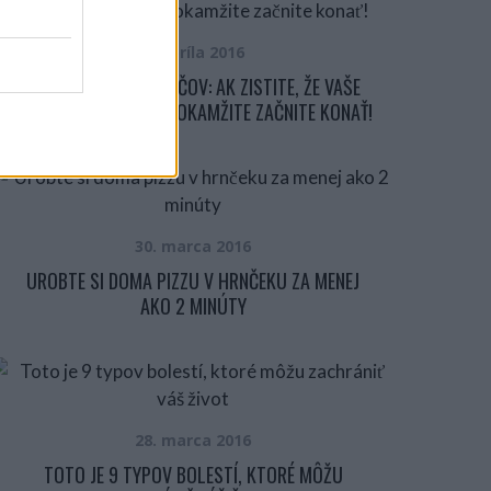
3. apríla 2016
VAROVANIE PRE RODIČOV: AK ZISTITE, ŽE VAŠE
DETI MAJÚ TAKÉ OKO, OKAMŽITE ZAČNITE KONAŤ!
30. marca 2016
UROBTE SI DOMA PIZZU V HRNČEKU ZA MENEJ
AKO 2 MINÚTY
28. marca 2016
TOTO JE 9 TYPOV BOLESTÍ, KTORÉ MÔŽU