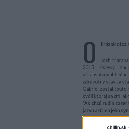
O
brázok otca a
Josh Marshal
2015 zistený zhu
už absolvoval liečb
zdravotný stav sa stab
Gabriel zostal touto 
kvôli ktorej sa cítil 
“Ak chcú ľudia zazer
jazvu akú ma jeho syn
Josh sa so svojim no
otcov, ktorí si ohol
chillin.sk 