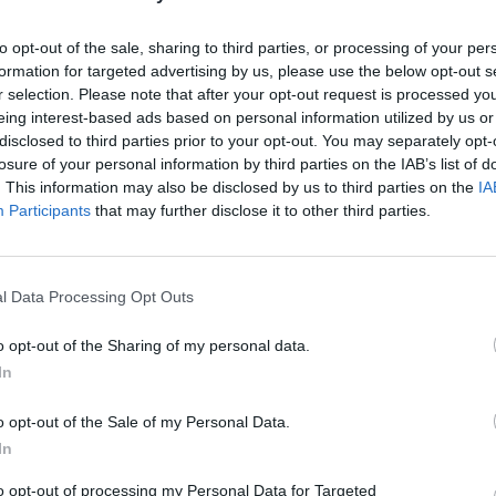
este s 5 000 hlasmi.
otcove tetovanie veľmi páči a cíti sa byť jeho dvojčaťom.
to opt-out of the sale, sharing to third parties, or processing of your per
formation for targeted advertising by us, please use the below opt-out s
r selection. Please note that after your opt-out request is processed y
eing interest-based ads based on personal information utilized by us or
disclosed to third parties prior to your opt-out. You may separately opt-
losure of your personal information by third parties on the IAB’s list of
. This information may also be disclosed by us to third parties on the
IA
Participants
that may further disclose it to other third parties.
l Data Processing Opt Outs
o opt-out of the Sharing of my personal data.
In
o opt-out of the Sale of my Personal Data.
In
to opt-out of processing my Personal Data for Targeted