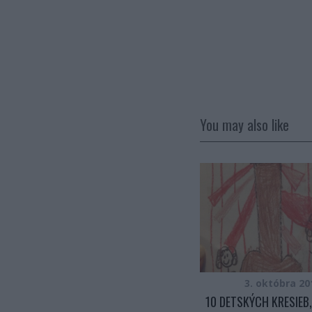
You may also like
15. júna 2018
3. októbra 20
BLÍŽENCI BY MALI BYŤ SÚČASŤOU
10 DETSKÝCH KRESIEB,