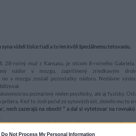
 syna videli tisíce ľudí a to len kvôli špeciálnemu tetovaniu.
l, 28-ročný muž z Kansasu, je otcom 8-ročného Gabriela,
bný nádor v mozgu, zapríčinený zriedkavým druh
u, no v mozgu zostali pozostatky nádoru. Nedávne výsledk
ilizoval.
skúsenosťou poznačený nielen psychicky, ale aj fyzicky. Ost
ako príšera. Keď to Josh počul zo synových úst, zlomilo mu to sr
ať, nech zazerajú na oboch! ” a dal si vytetovať na rovnakú
.
vým imidžom zúčastnil súťaže o najlepšieho holohlavého otca
ili hlavu kvôli svojmu dieťaťu trpiacemu rakovinou. Nikto 
-
Do Not Process My Personal Information