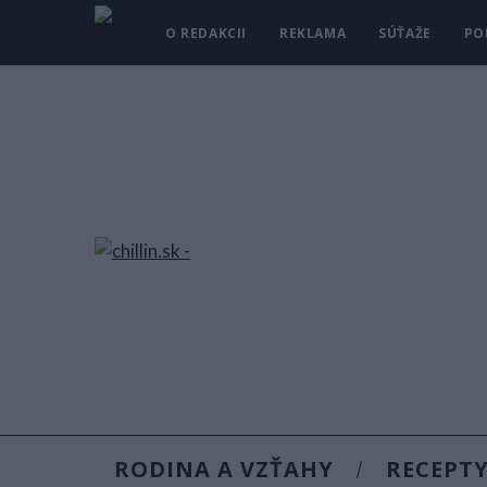
O REDAKCII
REKLAMA
SÚŤAŽE
PO
RODINA A VZŤAHY
RECEPT