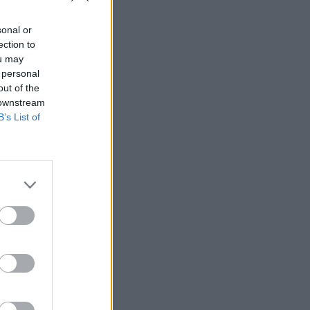
sonal or
ection to
ou may
 personal
out of the
 downstream
B’s List of