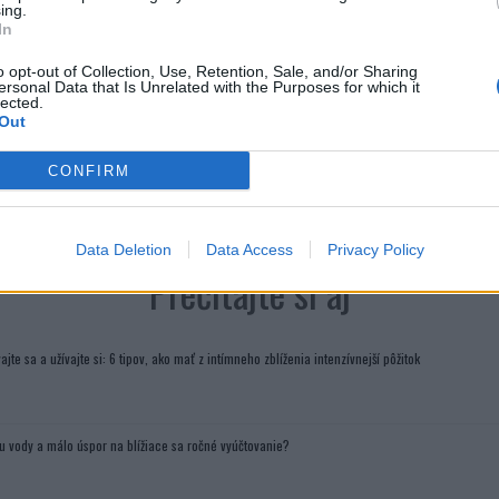
ing.
In
o opt-out of Collection, Use, Retention, Sale, and/or Sharing
ersonal Data that Is Unrelated with the Purposes for which it
lected.
Out
CONFIRM
.uk
Data Deletion
Data Access
Privacy Policy
Prečítajte si aj
ajte sa a užívajte si: 6 tipov, ako mať z intímneho zblíženia intenzívnejší pôžitok
u vody a málo úspor na blížiace sa ročné vyúčtovanie?