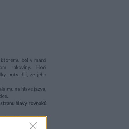
 ktorému bol v marci
om rakoviny. Hoci
y potvrdili, že jeho
ala mu na hlave jazva,
dce.
 stranu hlavy rovnakú
, ktorá je určená pre
nebol prekvapený, keď