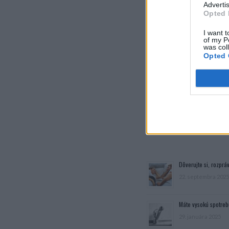
Advertis
Opted 
I want t
of my P
was col
Opted 
zdroj:
goodtoknow.co
Dôverujte si, rozpráv
22. septembra 2025
Máte vysokú spotreb
29. januára 2025