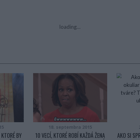
loading...
15
18. septembra 2015
 KTORÉ BY
10 VECÍ, KTORÉ ROBÍ KAŽDÁ ŽENA
AKO SI SP