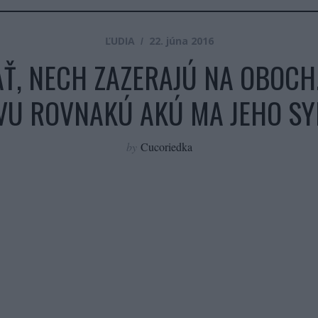
ĽUDIA
22. júna 2016
AŤ, NECH ZAZERAJÚ NA OBOCH.
ZVU ROVNAKÚ AKÚ MA JEHO SY
by
Cucoriedka