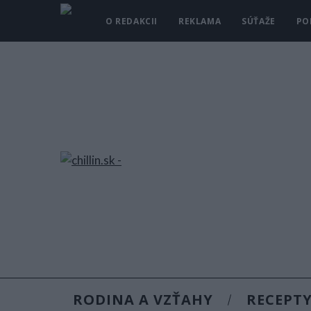
O REDAKCII
REKLAMA
SÚŤAŽE
PO
RODINA A VZŤAHY
RECEPT