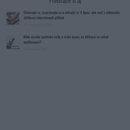
Prečítajte si aj
Dôverujte si, rozprávajte sa a užívajte si: 6 tipov, ako mať z intímneho
zblíženia intenzívnejší pôžitok
22. septembra 2025
Máte vysokú spotrebu vody a málo úspor na blížiace sa ročné
vyúčtovanie?
29. januára 2025