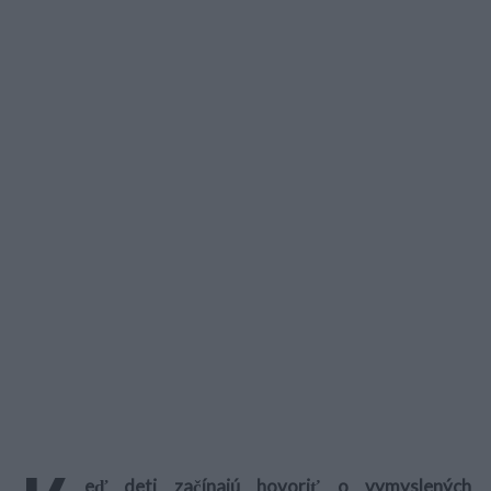
eď deti začínajú hovoriť o vymyslených