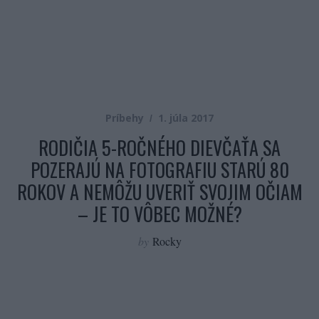
Príbehy
1. júla 2017
RODIČIA 5-ROČNÉHO DIEVČAŤA SA
POZERAJÚ NA FOTOGRAFIU STARÚ 80
ROKOV A NEMÔŽU UVERIŤ SVOJIM OČIAM
– JE TO VÔBEC MOŽNÉ?
by
Rocky