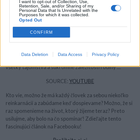
I want to opt-out of Collection, Use,
Retention, Sale, and/or Sharing of my
Personal Data that Is Unrelated with the
Purposes for which it was collected.
Joey tiež tvrdí, že bola vnučkou Paula Krugera,
Opted Out
prezidenta Juhoafrickej republiky. Mala 2 manželov a
CONFIRM
10 detí. Všetky podrobnosti sa zhodovali a dokonca sa
ukázalo, že jedna z dcér je stále nažive a má 90 rokov.
Súhlasila a stretla sa s 5-ročným dievčatkom. Po dlhom
Data Deletion
Data Access
Privacy Policy
rozhovore žena potvrdila, že len jej matka mohla vedieť
všetky tajomstvá a súkromné ​​záležitosti rodiny …
SOURCE:
YOUTUBE
Kto vie, možno že má každý človek za sebou niekoľko
reinkarnácií a zabúdame keď dospievame? Možno, že si
raz spomenieme na život, ktorý žijeme teraz? Preto
usilujme, aby bolo na čo spomínať! Zdieľajte tento
fascinujúci článok na Facebooku!