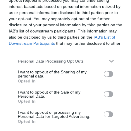
opt-out request is processed you may continue seeing
c
Pamätala si, kde sa dokonca nachádza jaskyňa, v ktorej
interest-based ads based on personal information utilized by
h
bývala. Expertov zaviedla na miesto ďaleko od domova,
f
us or personal information disclosed to third parties prior to
na ktorom nikdy predtým nebola. V rovnakej jaskyni
o
your opt-out. You may separately opt-out of the further
našiel pred 90 rokmi Robert Broom dôkazy o
r
disclosure of your personal information by third parties on the
:
prepojenie človeka s opicou – australopitekom!
IAB’s list of downstream participants. This information may
also be disclosed by us to third parties on the
IAB’s List of
Downstream Participants
that may further disclose it to other
Joey svoje príbehy rozprávala bez väčšej námahy a
third parties.
zamyslenia – akoby sa všetko stalo len pred niekoľkými
dňami. Pamätala si, že kedysi bola otrokom v Egypte a
Personal Data Processing Opt Outs
opísala (s neuveriteľnou presnosťou) celý proces
I want to opt-out of the Sharing of my
budovania dlažieb a ciest. To všetko predsa nemohlo 4-
personal data.
ročné dievčatko vedieť.
Opted In
I want to opt-out of the Sale of my
Ďalším zaujímavým životom bol ten, v ktorom bola
Personal Data.
prenasledovaným kresťanom v 1. storočí nášho
Opted In
letopočtu. Dievčatko tiež podrobne opísalo stretnutie s
I want to opt-out of processing my
mudrcom ktorý bol pravdepodobne … Svätý Peter!
Personal Data for Targeted Advertising.
Opted In
SOURCE:
YOUTUBE