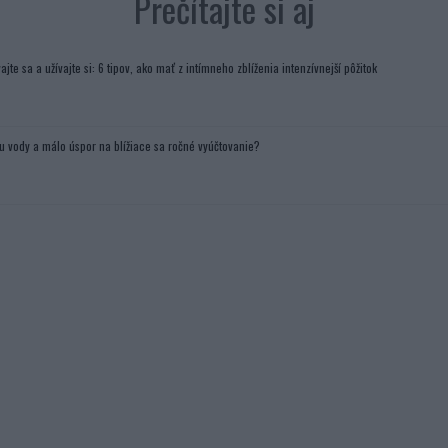
Prečítajte si aj
ajte sa a užívajte si: 6 tipov, ako mať z intímneho zblíženia intenzívnejší pôžitok
u vody a málo úspor na blížiace sa ročné vyúčtovanie?