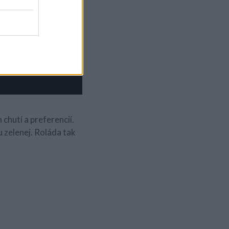
chutí a preferencií.
 zelenej. Roláda tak