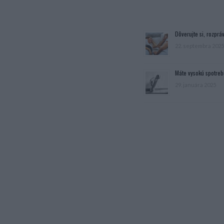
Dôverujte si, rozpráv
22. septembra 2025
Máte vysokú spotreb
29. januára 2025