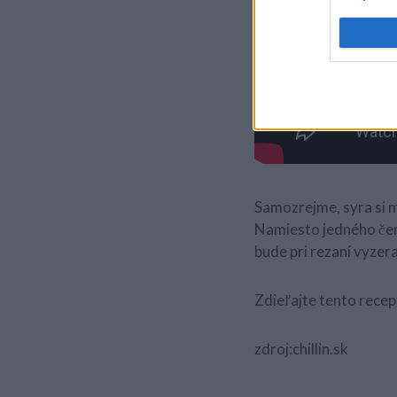
Samozrejme, syra si m
Namiesto jedného červ
bude pri rezaní vyzera
Zdieľajte tento recept
zdroj:chillin.sk