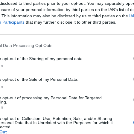
syr a papriku.
disclosed to third parties prior to your opt-out. You may separately opt-
mu na pečenie a namažte ju olejom. Do nej rozmiestnite zmes
losure of your personal information by third parties on the IAB’s list of
. This information may also be disclosed by us to third parties on the
IA
rujte ju do oválneho tvaru. Uprostred si môžete urobiť podlh
Participants
that may further disclose it to other third parties.
mesou syra a papriky. Vyformujte si roládu.
si urobte niekoľko rezov, do ktorých vložíte plátky tvrdého 
danie plátkov syra priamo na vrch rolády. Všetko posypte ra
l Data Processing Opt Outs
5 minút v rúre predhriatej na 170 stupňov.
o opt-out of the Sharing of my personal data.
In
o opt-out of the Sale of my Personal Data.
In
to opt-out of processing my Personal Data for Targeted
ing.
In
o opt-out of Collection, Use, Retention, Sale, and/or Sharing
ersonal Data that Is Unrelated with the Purposes for which it
lected.
Out