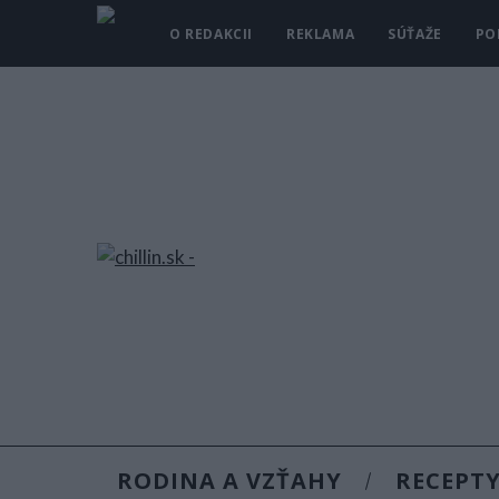
O REDAKCII
REKLAMA
SÚŤAŽE
PO
RODINA A VZŤAHY
RECEPT