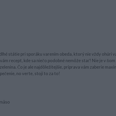
dlhé státie pri sporáku varením obeda, ktorý nie vždy ohúri va
ám recept, kde sa niečo podobné nemôže stať! Nie je v ňom 
zelenina. Čo je ale najdôležitejšie, príprava vám zaberie max
čenie, no verte, stojí to za to!
 mäso