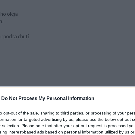
ho oleja
ru
ť podľa chuti
si zmiešajte mäso s 1 vajíčkom. Pridajte soľ, mleté korenie po
-
Do Not Process My Personal Information
 vajce a oddeľte bielko od žĺtka.
ľu a nakrájajte ju na malé kúsky. Osmažte si ju na panvici spol
to opt-out of the sale, sharing to third parties, or processing of your per
u primiešajte k mletému mäsu a pridajte bielko.
formation for targeted advertising by us, please use the below opt-out s
 si nakrájajte najemno, pridajte ju k mäsu a dobre premiešajt
r selection. Please note that after your opt-out request is processed y
u a nakrájajte si ju na prúžky. Syr nastrúhajte na strúhadle (3
eing interest-based ads based on personal information utilized by us or