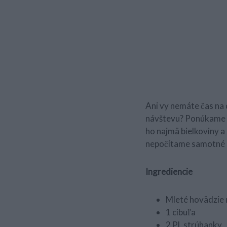
Ani vy nemáte čas na 
návštevu? Ponúkame v
ho najmä bielkoviny a 
nepočítame samotné pe
Ingrediencie
Mleté hovädzie
1 cibuľa
2 PL strúhanky