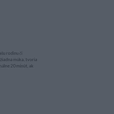
šu rodinu či
žiadna múka, tvoria
imálne 20 minút, ak