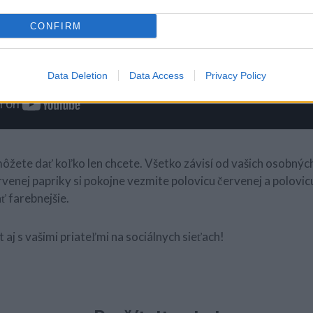
CONFIRM
Data Deletion
Data Access
Privacy Policy
ôžete dať koľko len chcete. Všetko závisí od vašich osobných 
enej papriky si pokojne vezmite polovicu červenej a polovicu
ť farebnejšie.
 aj s vašimi priateľmi na sociálnych sieťach!