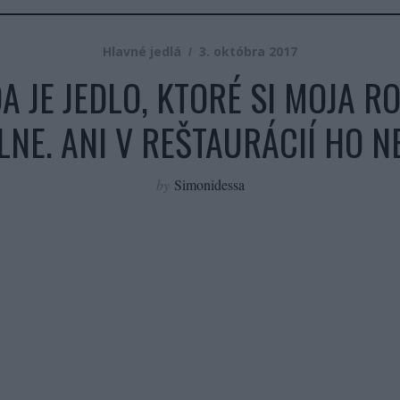
Hlavné jedlá
3. októbra 2017
 JE JEDLO, KTORÉ SI MOJA RO
LNE. ANI V REŠTAURÁCIÍ HO N
by
Simonidessa