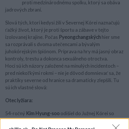
proti medzinárodnému spolku, ktorý sa obáva
jadrových zbraní.
Slová tých, ktorí kedysi žili v Severnej Kórei naznačujú
ťažký život, ktorý je proti športu a zábave v tejto
izolovanej krajine. Počas
Pyeongchangských
hier sme
sa rozprávali s dvoma utečencami a bývalým
juhokórejským špiónom. Príprava na hry má jasný obraz
kontroly, trestu a dokonca sexuálneho otroctva.
Hoci sú ich názory založené na minulých incidentoch –
pred niekoľkými rokmi – nie je dôvod domnievať sa, že
praktiky severne od hranice sa dramaticky zlepšili. Tu
sú ich vlastné slová:
Otec lyžiara:
54-ročný
Kim Hyung-soo
odišiel do Južnej Kórei so
svojím synom, lyžiarom, ktorý sa zúčastnil národnej ligy
Severnej Kórei. Otec je spoluzakladateľom “Stepping