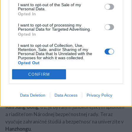
posttraumatickou stresovou poruchou.
I want to opt-out of the Sale of my
Personal Data.
Opted In
“Skupina Severnej Kórei tu prišla a účinkovala s
tanečnicami a s piesňami, pri ktorých sa mohlo zdať,
I want to opt-out of processing my
Personal Data for Targeted Advertising.
akoby sa mali skvelo a preto predvádzajú fantastickú
Opted In
show. Robia to však len na oko. Musia chodiť na večierky
a poskytovať sexuálne služby. Idú na udalosti centrálnej
I want to opt-out of Collection, Use,
Retention, Sale, and/or Sharing of my
strany politbyra a musia tam spať s ľuďmi, ktorí sa tam
Personal Data that Is Unrelated with the
Purposes for which it was collected.
stretávajú. Takéto porušenia ľudských práv sa pri
Opted Out
hudobníkoch dejú na každodennej báze.”
CONFIRM
Bývalý špión:
Data Deletion
Data Access
Privacy Policy
Kim Jung-bong
, 61, je bývalým juhokórejským špiónom
a riaditeľom Národnej bezpečnostnej rady. Teraz
vyučuje zahraničné štúdiá a bezpečnosť na univerzite v
Hanzhongu
.