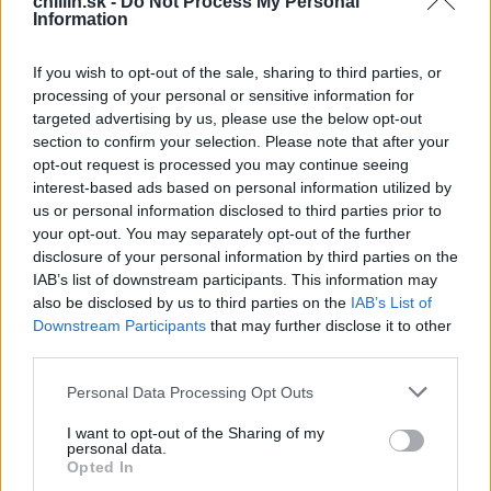
chillin.sk -
Do Not Process My Personal
Information
Stones”, mimovládnej organizácie, ktorá podporuje
utečencov. Syn dnes pracuje pre veľkú spoločnosť v
S
If you wish to opt-out of the sale, sharing to third parties, or
e
meste Suwon, v sídle spoločnosti Samsung Electronics
processing of your personal or sensitive information for
a
Co.
r
targeted advertising by us, please use the below opt-out
c
section to confirm your selection. Please note that after your
“Jedným slovom sú športovci otrokmi Kim Jong Una.
h
opt-out request is processed you may continue seeing
Dokonca aj tréneri sú otrokmi severokórejského režimu.
f
interest-based ads based on personal information utilized by
o
Pretože v Severnej Kórei je celým svetom len Kim Jong
us or personal information disclosed to third parties prior to
r
Un. Všetci sú otrokmi Kim Jong Una, čiže Severnej
your opt-out. You may separately opt-out of the further
:
disclosure of your personal information by third parties on the
Kórei.”
IAB’s list of downstream participants. This information may
also be disclosed by us to third parties on the
IAB’s List of
Hudobníčka:
Downstream Participants
that may further disclose it to other
third parties.
Lee So-yeon
je 42 ročná bývalá vojenská hudobníčka,
ktorá utiekla v roku 2008. V súčasnosti stojí na čele
Personal Data Processing Opt Outs
New Korean Women’s Union, ktorá pomáha ženám,
I want to opt-out of the Sharing of my
ktoré utečú, aby sa dokázali prispôsobiť životu v Južnej
personal data.
Opted In
Kórei a poskytuje liečbu tým ženám, ktoré trpia