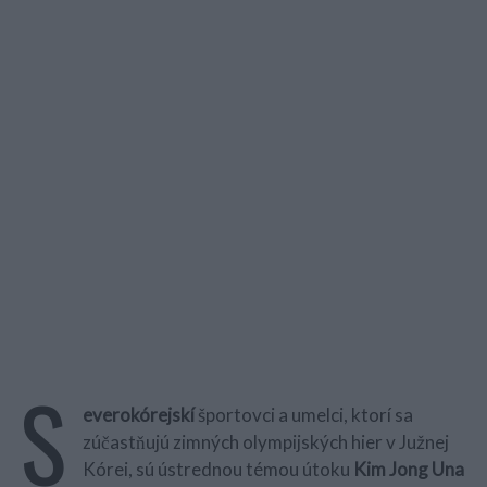
S
everokórejskí
športovci a umelci, ktorí sa
zúčastňujú zimných olympijských hier v Južnej
Kórei, sú ústrednou témou útoku
Kim Jong Una