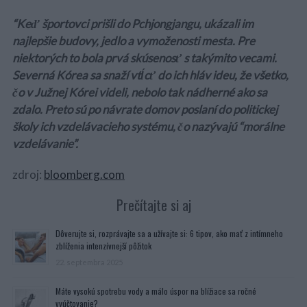
“Keď športovci prišli do Pchjongjangu, ukázali im
najlepšie budovy, jedlo a vymoženosti mesta. Pre
niektorých to bola prvá skúsenosť s takýmito vecami.
Severná Kórea sa snaží vtĺcť do ich hláv ideu, že všetko,
čo v Južnej Kórei videli, nebolo tak nádherné ako sa
zdalo. Preto sú po návrate domov poslaní do politickej
školy ich vzdelávacieho systému, čo nazývajú “morálne
vzdelávanie”.
zdroj:
bloomberg.com
Prečítajte si aj
Dôverujte si, rozprávajte sa a užívajte si: 6 tipov, ako mať z intímneho
zblíženia intenzívnejší pôžitok
22. septembra 2025
Máte vysokú spotrebu vody a málo úspor na blížiace sa ročné
vyúčtovanie?