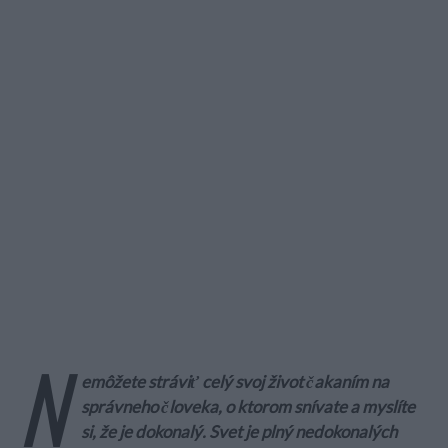
N
emôžete stráviť celý svoj život čakaním na
správneho človeka, o ktorom snívate a myslíte
si, že je dokonalý. Svet je plný nedokonalých