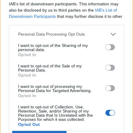
r
IAB’s list of downstream participants. This information may
Zamierte na flirt zoznamku
:
also be disclosed by us to third parties on the
IAB’s List of
Downstream Participants
that may further disclose it to other
Mnohí sa jej vyhýbajú a majú voči tomuto spôsobu
third parties.
zoznamovnia predsudky. Bez poznania by sme však
nemali nič dopredu odsudzovať, pretože aj na
Personal Data Processing Opt Outs
univerzálnej flirt zoznamke
môžete nájsť toho pravého/
I want to opt-out of the Sharing of my
ú.
personal data.
Opted In
Nachádza sa na nej obrovské množstvo potenciálnych
I want to opt-out of the Sale of my
partnerov, ktorých by ste v tak veľkom počte nikde
Personal Data.
Opted In
inde nenašli. Nehovoriac o tom, že je to celé
pohodlnejšie a rýchlejšie, pretože nemusíte nikam ísť a
I want to opt-out of processing my
všetko riešite z pohodlia vašej
kvalitnej pohovky
. Na
Personal Data for Targeted Advertising.
Opted In
osobné stretnutie je predsa času dosť.
I want to opt-out of Collection, Use,
Kombinujte svoje nedostatky
Retention, Sale, and/or Sharing of my
Personal Data that Is Unrelated with the
Purposes for which it was collected.
To znamená, že by ste nemali hľadať iba dokonalého
Opted Out
človeka, ale toho, ktorého nedokonalosť je