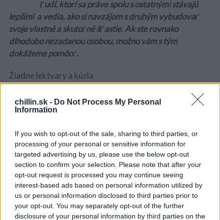
ľudí, ktorí sa práve spolu s ostatnými stávajú
lepšími a vedia, ako si navzájom s druhým vybudovať
svoje vlastné a skutočné šťastie. Ak ste rovnako
dlhodobo nezadanou osobou, možno vám s tým
dokážeme pomôcť.
Žiadne lektvary a kúzla
Nikto z nás si dopredu nemôže vybrať osobu, do ktorej
chillin.sk -
Do Not Process My Personal
sa zamiluje. Na ten správny okamih, kedy vám niekto z
Information
lásky
daruje prsteň
, sa čaká niekedy aj niekoľko
mesiacov a rokov.
If you wish to opt-out of the sale, sharing to third parties, or
S
processing of your personal or sensitive information for
e
targeted advertising by us, please use the below opt-out
Nepomôžu vám v tom žiadne špeciálne lektvary ani
a
section to confirm your selection. Please note that after your
kúzla. Jednoducho sa to stane. Potom je ale na vás, si
r
opt-out request is processed you may continue seeing
zachovať pri budovaní vzťahu zdravý rozum. Ak
c
interest-based ads based on personal information utilized by
poznáte svoje vlastné potreby, určite budete vedieť aj
h
us or personal information disclosed to third parties prior to
f
to, aký typ osoby vás urobí šťastným.
your opt-out. You may separately opt-out of the further
o
disclosure of your personal information by third parties on the