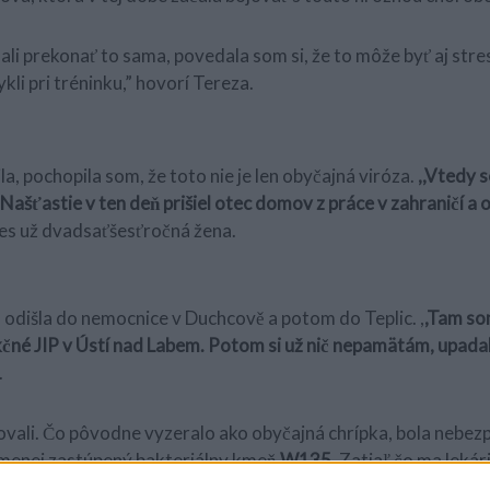
ali prekonať to sama, povedala som si, že to môže byť aj stre
kli pri tréninku,” hovorí Tereza.
a, pochopila som, že toto nie je len obyčajná viróza.
,,Vtedy 
Našťastie v ten deň prišiel otec domov z práce v zahraničí a
es už dvadsaťšesťročná žena.
odišla do nemocnice v Duchcově a potom do Teplic. ,
,Tam som
ekčné JIP v Ústí nad Labem. Potom si už nič nepamätám, upad
.
ovali. Čo pôvodne vyzeralo ako obyčajná chrípka, bola neb
 menej zastúpený bakteriálny kmeň
W135
. Zatiaľ čo ma lekár
mili mojím rodičom najhoršie správy. Šanca, že prežijem, sa