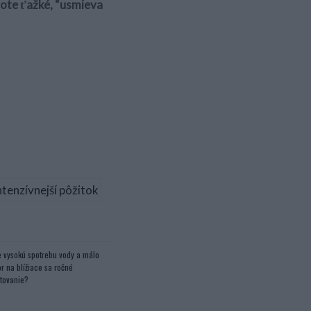
ivote ťažké, “usmieva
 vysokú spotrebu vody a málo
r na blížiace sa ročné
tovanie?