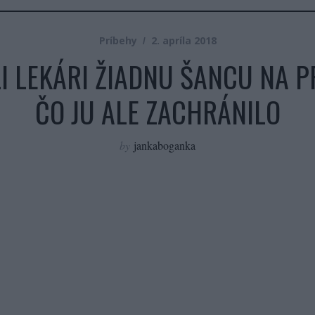
Príbehy
2. apríla 2018
 LEKÁRI ŽIADNU ŠANCU NA PR
ČO JU ALE ZACHRÁNILO
by
jankaboganka