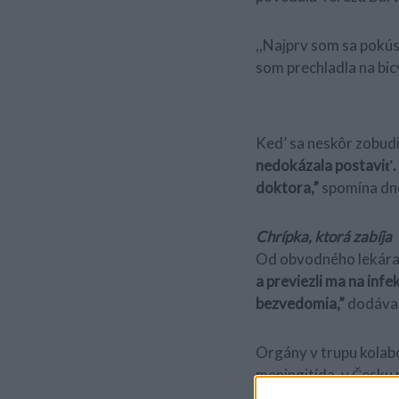
,,Najprv som sa pokús
som prechladla na bicy
Ked’ sa neskôr zobudil
nedokázala postaviť. 
doktora,”
spomína dn
Chrípka, ktorá zabíja
Od obvodného lekára 
a previezli ma na inf
bezvedomia,”
dodáva
Orgány v trupu kolab
meningitída, v Česku
v umelom spánku, ozná