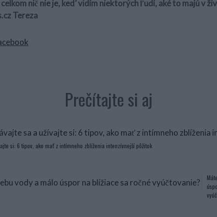
i celkom nič nie je, ked’ vidím niektorých ľudí, aké to majú v ž
s.cz Tereza
acebook
Prečítajte si aj
ajte si: 6 tipov, ako mať z intímneho zblíženia intenzívnejší pôžitok
Máte
úspo
vyúč