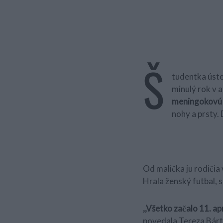
Š
tudentka úste
minulý rok v a
meningokovú 
nohy a prsty. 
Od malička ju rodičia 
Hrala ženský futbal, 
,,Všetko začalo 11. ap
povedala Tereza Bárto