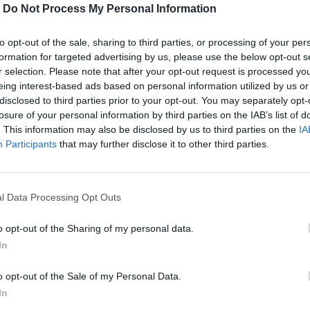
-
Do Not Process My Personal Information
to opt-out of the sale, sharing to third parties, or processing of your per
formation for targeted advertising by us, please use the below opt-out s
r selection. Please note that after your opt-out request is processed y
ipravila o obe nohy a šesť prstov na rukách. Mladá bojovnica
eing interest-based ads based on personal information utilized by us or
mrieť a po 3 týždňoch sa z umelého spánku prebudila. ,,Lenž
disclosed to third parties prior to your opt-out. You may separately opt-
 nemám nohy. A dokonca ani prsty na rukách. Počas nasledujúc
losure of your personal information by third parties on the IAB’s list of
ikácie. ,,Vždy, keď to vyzeralo, že už bude dobre, prišla ďalši
. This information may also be disclosed by us to third parties on the
IA
am so mnou každý deň. Za tri a pol mesiaca nebol ani jeden deň
Participants
that may further disclose it to other third parties.
, ktorí za mnou chodili, “pripúšťa Tereza.
cu na dýchanie.
l Data Processing Opt Outs
,,Môj brat bol v komunikácií so mnou najlepší. 
l, čo od nich chcem.”
o opt-out of the Sharing of my personal data.
In
u prstu, ktorý jej ostal sa čoskoro naučila písať alebo dokon
 výborne chodiť na protetických nohách.
o opt-out of the Sale of my Personal Data.
In
, že sa mám stále na čo tešiť. Som rada, že som tu. Viem, že m