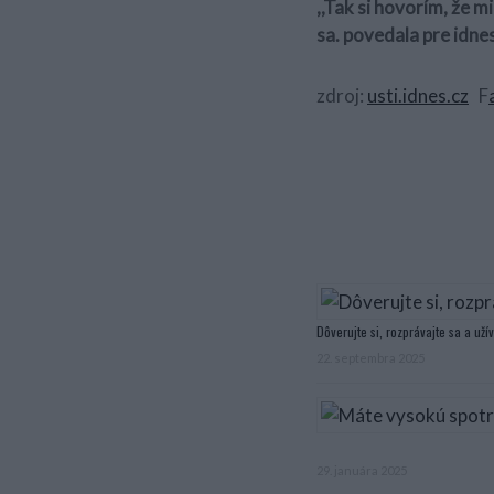
,,Tak si hovorím, že m
sa. povedala pre idne
zdroj:
usti.idnes.cz
F
Dôverujte si, rozprávajte sa a užív
22. septembra 2025
29. januára 2025