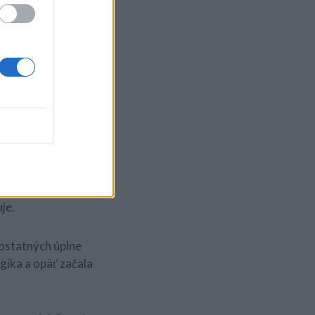
uje svoj budúci
ým. Milovala som hrať
je.
 ostatných úplne
gika a opäť začala