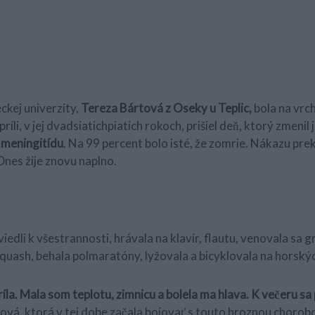
ckej univerzity,
Tereza Bártová z Oseky u Teplic,
bola na vrcho
príli, v jej dvadsiatichpiatich rokoch, prišiel deň, ktorý zmenil 
meningitídu
. Na 99 percent bolo isté, že zomrie. Nákazu prek
Dnes žije znovu naplno.
viedli k všestrannosti, hrávala na klavír, flautu, venovala sa g
squash, behala polmaratóny, lyžovala a bicyklovala na horskýc
ríla. Mala som teplotu, zimnicu a bolela ma hlava. K večeru sa 
vá, ktorá v tej dobe začala bojovať s touto hroznou chorob