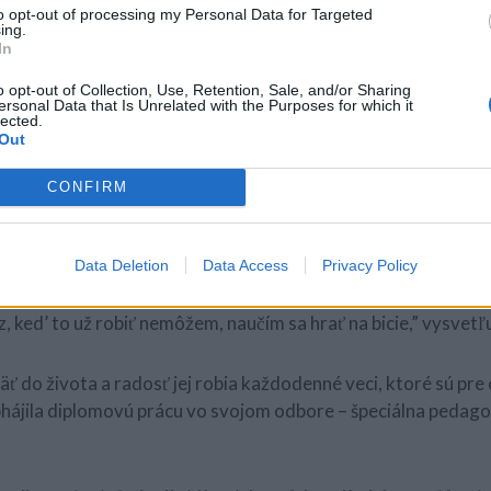
to opt-out of processing my Personal Data for Targeted
ing.
In
o opt-out of Collection, Use, Retention, Sale, and/or Sharing
ersonal Data that Is Unrelated with the Purposes for which it
lected.
Out
CONFIRM
li nefunkčnému žalúdku na dialýzu, ale aj napriek tomu plán
Data Deletion
Data Access
Privacy Policy
ke. Stále hľadám možnosti na to, aby som robila to, čo predt
az, ked’ to už robiť nemôžem, naučím sa hrať na bicie,” vysvetľu
äť do života a radosť jej robia každodenné veci, ktoré sú pre
hájila diplomovú prácu vo svojom odbore – špeciálna pedago