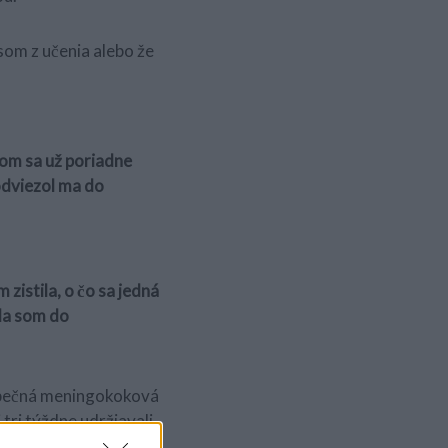
som z učenia alebo že
som sa už poriadne
 odviezol ma do
 zistila, o čo sa jedná
ala som do
ezpečná meningokoková
i tri týždne udržiavali
 rovnala iba jednému