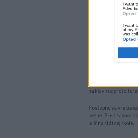
I want 
ide o to, že bude!”
Advertis
Opted 
I want t
of my P
was col
Opted 
Chuť a túžba žiť
Týždenne dochádza kvô
športový život.
,,Skúsim to na handbi
na klavíri a preto ter
Postupne sa vracia sp
bežné. Pred časom ob
učiť na štátnej škole.