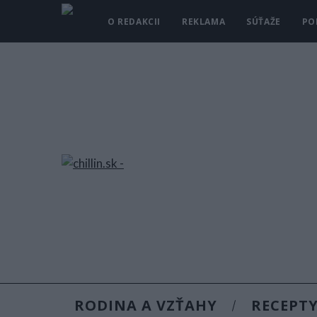
O REDAKCII
REKLAMA
SÚŤAŽE
PO
RODINA A VZŤAHY
RECEPT