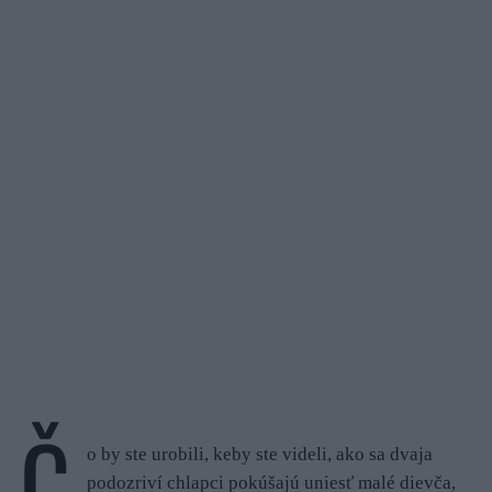
Č
o by ste urobili, keby ste videli, ako sa dvaja
podozriví chlapci pokúšajú uniesť malé dievča,