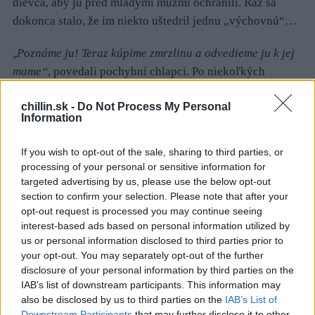
dievča, aby ju pred mladými mužmi ochránili. Raz sa
dokonca stalo, že im niekto uštedril jednu „výchovnú“…
„
Poznáme ju! Teraz kúpime zmrzlinu a odvedieme ju k jej
mame“
, povedali pochybní chlapci. Po niekoľkých
otázkach však okoloidúci začali tušiť, že niečo nie je v
chillin.sk -
Do Not Process My Personal
poriadku.
Information
S
e
a
If you wish to opt-out of the sale, sharing to third parties, or
r
processing of your personal or sensitive information for
c
targeted advertising by us, please use the below opt-out
Najšokujúcejší bol prípad, kedy sa muž bez váhania
h
section to confirm your selection. Please note that after your
f
rozhodol napadnúť jedného z únoscov. Bol si istý, že
opt-out request is processed you may continue seeing
o
interest-based ads based on personal information utilized by
neexistoval iný spôsob, akým by mohol dievča zachrániť
r
us or personal information disclosed to third parties prior to
a tak musel podniknúť krajné riešenie.
:
your opt-out. You may separately opt-out of the further
disclosure of your personal information by third parties on the
IAB’s list of downstream participants. This information may
also be disclosed by us to third parties on the
IAB’s List of
Niekedy by možno bolo lepšie, keby si kameru o niečo
Downstream Participants
that may further disclose it to other