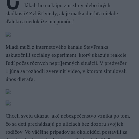
lákali ho na kúpu zmrzliny alebo iných
sladkostí? Zvlášť vtedy, ak je matka dieťaťa niekde
ďaleko a nedokáže mu pomôcť.
Mladí muži z internetového kanálu StavPranks
uskutočnili sociálny experiment, ktorý ukazuje reakcie
ľudí počas rôznych nepríjemných situácii. V predvečer
1.júna sa rozhodli zverejniť video, v ktorom simulovali
únos dieťaťa.
Chceli svetu ukázať, aké nebezpečenstvo vzniká po tom,
čo sa deti prechádzajú po uliciach bez dozoru svojich
rodičov. Vo väčšine prípadov sa okoloidúci postavili za