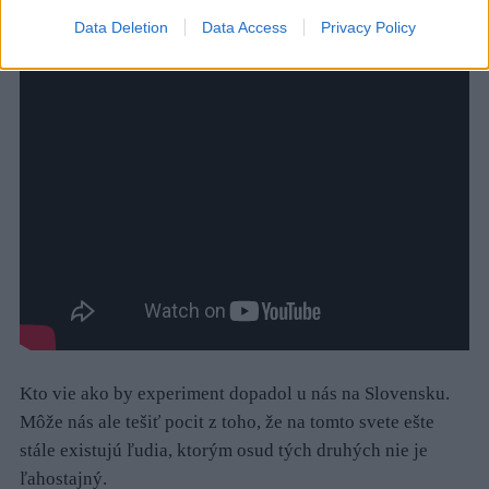
Data Deletion
Data Access
Privacy Policy
Kto vie ako by experiment dopadol u nás na Slovensku.
Môže nás ale tešiť pocit z toho, že na tomto svete ešte
stále existujú ľudia, ktorým osud tých druhých nie je
ľahostajný.