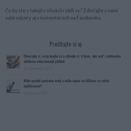
Čo by ste v takejto situácii robili vy? Zdieľajte s nami
vaše názory aj v komentároch na Facebooku.
Prečítajte si aj
Dôverujte si, rozprávajte sa a užívajte si: 6 tipov, ako mať z intímneho
zblíženia intenzívnejší pôžitok
22. septembra 2025
Máte vysokú spotrebu vody a málo úspor na blížiace sa ročné
vyúčtovanie?
29. januára 2025