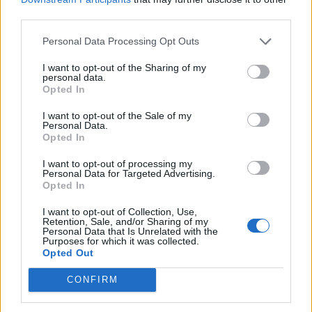
lepšie zakamuflovali. Je totiž vidieť, ako sa ľudia v
third parties.
pozadí pozerajú priamo do objektívu kamery a vďaka
Personal Data Processing Opt Outs
tomu okamžite odhalia, že ide o podvod.
I want to opt-out of the Sharing of my
personal data.
Opted In
Organizátori tohto experimentu boli prekvapený jeho
I want to opt-out of the Sale of my
výsledkom, keďže v niektorých okamihoch boli
Personal Data.
okoloidúci pripravení napadnúť aj samotných “únoscov”.
Opted In
I want to opt-out of processing my
Personal Data for Targeted Advertising.
Opted In
Reakcie ľudí môžete vyhodnotiť aj vy v nasledujúcom
videu:
I want to opt-out of Collection, Use,
Retention, Sale, and/or Sharing of my
Personal Data that Is Unrelated with the
Purposes for which it was collected.
Opted Out
CONFIRM