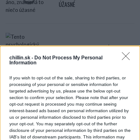
r
ÚŽASNÉ
:
TENTO PSYCHOLOGICKÝ TEST NA
ZÁKLADE ZOVRETIA PÄSTE, ÚPLNE
chillin.sk -
Do Not Process My Personal
ODHALÍ TVOJU OSOBNOSŤ, KTO V
Information
SKUTOČNOSTI SI
If you wish to opt-out of the sale, sharing to third parties, or
processing of your personal or sensitive information for
targeted advertising by us, please use the below opt-out
section to confirm your selection. Please note that after your
opt-out request is processed you may continue seeing
interest-based ads based on personal information utilized by
6 VÝBORNÝCH DÔVODOV PREČO
us or personal information disclosed to third parties prior to
VSTÁVAŤ UŽ O 6. RÁNO. SKÚSIŠ TO
your opt-out. You may separately opt-out of the further
AJ TY?
disclosure of your personal information by third parties on the
IAB’s list of downstream participants. This information may