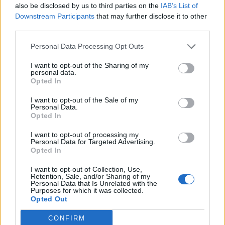
also be disclosed by us to third parties on the
IAB’s List of
Downstream Participants
that may further disclose it to other
third parties.
JEDNODUCHÁ PRÍRUČKA NA TO, ABY
Personal Data Processing Opt Outs
STE SA NAUČILI PÍSKAŤ ZA PÁR
I want to opt-out of the Sharing of my
SEKÚND, AKO PROFESIONÁL
personal data.
Opted In
I want to opt-out of the Sale of my
Personal Data.
Opted In
FOTOGRAF ZACHYTIL JEDINEČNÝ
I want to opt-out of processing my
Personal Data for Targeted Advertising.
OKAMIH, KTORÝ SA UDEJE RAZ ZA
Opted In
ŽIVOT
I want to opt-out of Collection, Use,
Retention, Sale, and/or Sharing of my
Personal Data that Is Unrelated with the
Purposes for which it was collected.
Opted Out
AKO SI VYTVORIŤ VLASTNÚ
CONFIRM