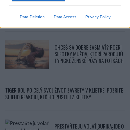
KLIMATIZÁCIU POMOCOU
PLASTOVÝCH FLIAŠ? TAKTO :)
Data Deletion
Data Access
Privacy Policy
CHCEŠ SA DOBRE ZASMIAŤ? POZRI
SI FOTKY MUŽOV, KTORÍ PARODUJÚ
TYPICKÉ ŽENSKÉ PÓZY NA FOTKÁCH
TIGER BOL PO CELÝ SVOJ ŽIVOT ZAVRETÝ V KLIETKE. POZRITE
SI JEHO REAKCIU, KEĎ HO PUSTILI Z KLIETKY
PRESTAŇTE JU VOLAŤ BURINA: IDE O