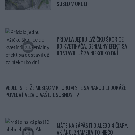
SUSED V OKOLÍ
PRIDALA JEDNU LYŽIČKU ŠKORICE
DO KVETINÁČA. GENIÁLNY EFEKT SA
DOSTAVIL UŽ ZA NIEKOĽKO DNÍ
VEDELI STE, ŽE MESIAC V KTOROM STE SA NARODILI DOKÁŽE
S
POVEDAŤ VEĽA O VAŠEJ OSOBNOSTI?
e
a
r
c
h
f
MÁTE NA ZÁPÄSTÍ 3 ALEBO 4 ČIARY.
o
AK ÁNO, ZNAMENÁ TO NIEČO